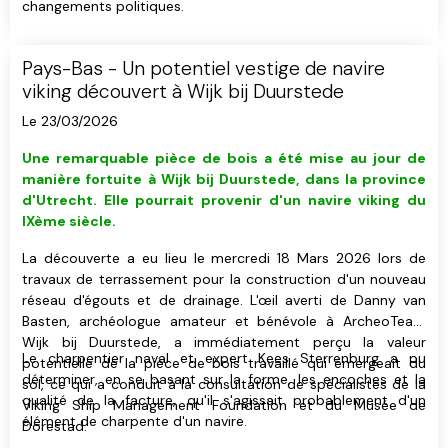
changements politiques.
Pays-Bas - Un potentiel vestige de navire
viking découvert à Wijk bij Duurstede
Le 23/03/2026
Une remarquable pièce de bois a été mise au jour de
manière fortuite à Wijk bij Duurstede, dans la province
d'Utrecht. Elle pourrait provenir d'un navire viking du
IXème siècle.
La découverte a eu lieu le mercredi 18 Mars 2026 lors de
travaux de terrassement pour la construction d'un nouveau
réseau d'égouts et de drainage. L'œil averti de Danny van
Basten, archéologue amateur et bénévole à ArcheoTeam
Wijk bij Duurstede, a immédiatement perçu la valeur
Le charpentier naval et expert Kees Sterrenburg a pu
potentielle de la pièce de bois travaillé qui émergeait du
déterminer, en se basant sur la forme, les encoches et la
sol, ce qui a conduit à la consultation de spécialistes de la
qualité de la facture, qu'il s'agissait probablement d'un
Viking Ship Management Foundation et du Musée de
élément de charpente d'un navire.
Dorestad.