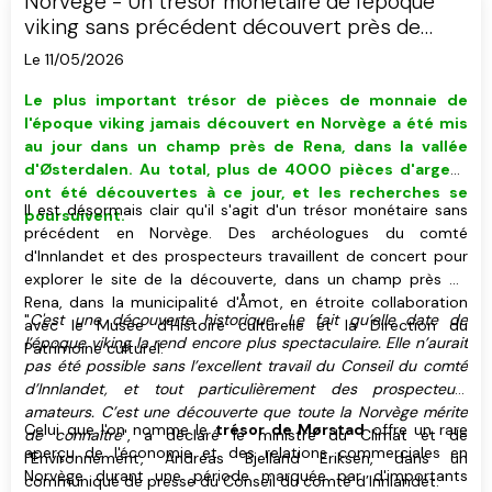
Norvège - Un trésor monétaire de l'époque
viking sans précédent découvert près de
Rena
Le 11/05/2026
Le plus important trésor de pièces de monnaie de
l'époque viking jamais découvert en Norvège a été mis
au jour dans un champ près de Rena, dans la vallée
d'Østerdalen. Au total, plus de 4000 pièces d'argent
ont été découvertes à ce jour, et les recherches se
Il est désormais clair qu'il s'agit d'un trésor monétaire sans
poursuivent.
précédent en Norvège. Des archéologues du comté
d'Innlandet et des prospecteurs travaillent de concert pour
explorer le site de la découverte, dans un champ près de
Rena, dans la municipalité d'Åmot, en étroite collaboration
"
C'est une découverte historique. Le fait qu’elle date de
avec le Musée d'Histoire culturelle et la Direction du
l’époque viking la rend encore plus spectaculaire. Elle n’aurait
Patrimoine culturel.
pas été possible sans l’excellent travail du Conseil du comté
d’Innlandet, et tout particulièrement des prospecteurs
amateurs. C’est une découverte que toute la Norvège mérite
Celui que l'on nomme le
trésor de Mørstad
offre un rare
de connaître
", a déclaré le ministre du Climat et de
aperçu de l'économie et des relations commerciales en
l’Environnement, Andreas Bjelland Eriksen, dans un
Norvège durant une période marquée par d'importants
communiqué de presse du Conseil du comté d’Innlandet.