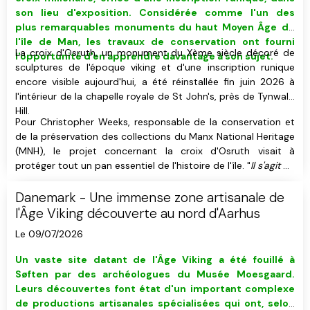
son lieu d'exposition. C
onsidérée comme
l'un des
plus remarquables monuments du haut Moyen Âge
de
l'île de Man,
les travaux de conservation ont fourni
La croix d'Osruth, un monument du Xème siècle décoré de
l'opportunité d'en apprendre davantage à son sujet.
sculptures de l'époque viking et d'une inscription runique
encore visible aujourd'hui, a été réinstallée fin juin 2026 à
l'intérieur de la chapelle royale de St John's, près de Tynwald
Hill.
Pour Christopher Weeks, responsable de la conservation et
de la préservation des collections du Manx National Heritage
(MNH), le projet concernant la croix d'Osruth visait à
protéger tout un pan essentiel de l'histoire de l'île. "
Il s'agit de
l'une des plus importantes des quelques 200 croix mannoises
que nous possédons.
", a-t-il déclaré.
Danemark - Une immense zone artisanale de
l'Âge Viking découverte au nord d'Aarhus
Le 09/07/2026
Un vaste site datant de l'Âge Viking
a été fouillé
à
Søften
par des
archéologues du Musée Moesgaard
.
Leurs découvertes font état d'un important complexe
de productions artisanales spécialisées qui ont, selon