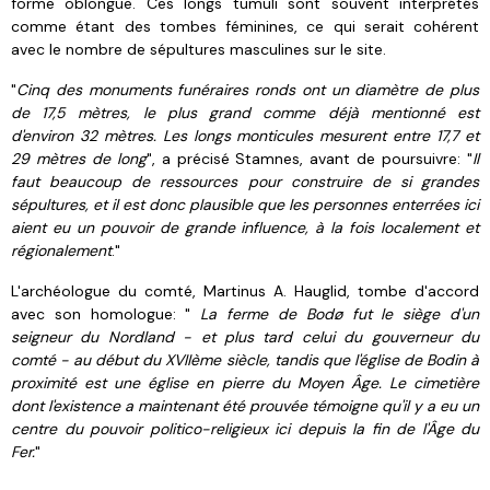
forme oblongue. Ces longs tumuli sont souvent interprétés
comme étant des tombes féminines, ce qui serait cohérent
avec le nombre de sépultures masculines sur le site.
"
Cinq des monuments funéraires ronds ont un diamètre de plus
de 17,5 mètres, le plus grand comme déjà mentionné est
d'environ 32 mètres. Les longs monticules mesurent entre 17,7 et
29 mètres de long
", a précisé Stamnes, avant de poursuivre: "
Il
faut beaucoup de ressources pour construire de si grandes
sépultures, et il est donc plausible que les personnes enterrées ici
aient eu un pouvoir de grande influence, à la fois localement et
régionalement
."
L'archéologue du comté, Martinus A. Hauglid, tombe d'accord
avec son homologue: "
La ferme de
Bodø fut le siège d'un
seigneur du Nordland - et plus tard celui du gouverneur du
comté - au début du XVIIème siècle, tandis que l'église de Bodin à
proximité est une église en pierre du Moyen Âge. Le cimetière
dont l'existence a maintenant été prouvée témoigne qu'il y a eu un
centre du pouvoir politico-religieux ici depuis la fin de l'Âge du
Fer.
"