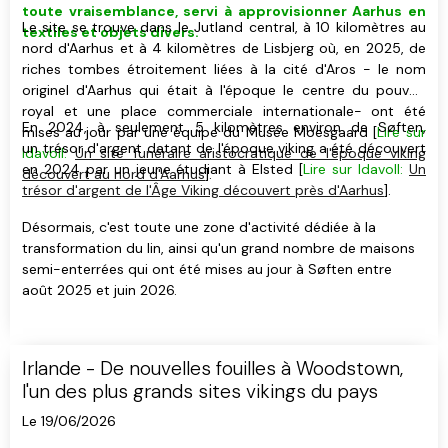
toute vraisemblance, servi à approvisionner Aarhus en
Le site se trouve dans le Jutland central, à 10 kilomètres au
textiles et objets divers.
nord d'Aarhus et à 4 kilomètres de Lisbjerg où, en 2025, de
riches tombes étroitement liées à la cité d'Aros - le nom
originel d'Aarhus qui était à l'époque le centre du pouvoir
royal et une place commerciale internationale- ont été
En 2024, à seulement 5 kilomètres environ de Søften,
mises au jour par une équipe du Musée Moesgaard [
Lire sur
un trésor d'argent datant de l'époque viking a été découvert
Idavoll:
Un site funéraire aristocratique de l'époque viking
en 2024 par un jeune étudiant à Elsted [
Lire sur Idavoll:
Un
découvert au nord d'Aarhus
].
trésor d'argent de l'Âge Viking découvert près d'Aarhus
].
Désormais, c'est toute une zone d'activité dédiée à la
transformation du lin, ainsi qu'un grand nombre de maisons
semi-enterrées qui ont été mises au jour à Søften entre
août 2025 et juin 2026.
Irlande - De nouvelles fouilles à Woodstown,
l'un des plus grands sites vikings du pays
Le 19/06/2026