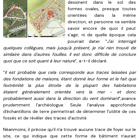
dessinent dans le sol des
formes ovales, presque toutes
orientées dans la même
direction, et personne ne semble
savoir encore de quoi il peut
s'agir, ni de quelle époque cela
pourrait dater. "
J'ai interrogé
quelques collègues, mais jusqu'à présent, je n'ai rien trouvé de
similaire dans d'autres fouilles. Il est donc difficile de conclure
quoi que ce soit quant à leur nature
", a-t-il déclaré.
"
Il est probable que cela corresponde aux traces laissées par
des fondations de maisons, étant donné leur forme et le fait que
l'extrémité la plus étroite de la plupart des habitations
étaient généralement orientée vers la mer - et donc
probablement aussi dans la direction du vent dominant
",avance
prudemment l'archéologue. Seule l'analyse approfondie
d'échantillons de terre permettrait de déterminer l'utilité de ces
fossés et de révéler des traces d'activité.
Néanmoins, il précise qu'il n'a trouvé aucune trace de foyer sur le
site, ce qui indique que cette forme de bâtiment n'aurait