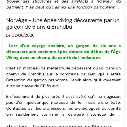
trouver des structures et des artefacts à l'intérieur du
bâtiment. Il se peut qu'il ait eu une fonction particulière
", a
exposé Håkon Reiersen, chercheur et archéologue travaillant
à l'Université de Stavanger, qui a participé aux fouilles.
Norvège - Une épée viking découverte par un
garçon de 6 ans à Brandbu
Le 02/06/2026
L
ors d'un voyage scolaire, u
n garçon de six ans a
découvert
une ancienne épée datant du début de l'Âge
Viking
dans un champ du comté de l'Innlandet
.
C'est un morceau de métal rouillé dépassant du sol dans un
champ de Brandbu, sur la commune de Gan, qui a attiré
l'attention du garçon prénomné Henrik alors qu'il voyageait
avec sa classe de CP fin avril.
En l'examinant de plus près, il s'est avéré qu'il ne s'agissait
pas d'un quelconque morceau de fer, mais d'une épée.
Contactés par les professeurs, les archéologues du comté
ont rapidement confirmé le caratère historique de la
découverte tout en soulignant son importance.