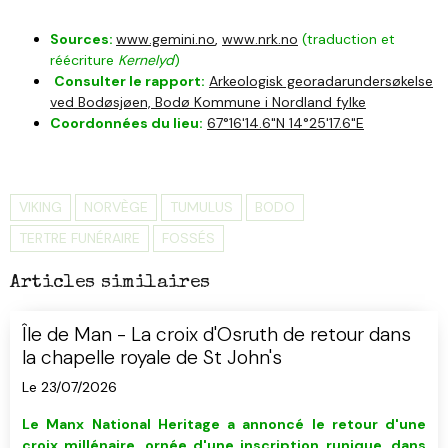
Sources:
www.gemini.no
,
www.nrk.no
(traduction et
réécriture
Kernelyd
)
Consulter le rapport:
Arkeologisk georadarundersøkelse
ved Bodøsjøen, Bodø Kommune i Nordland fylke
Coordonnées du lieu:
67°16'14.6"N 14°25'17.6"E
VIKING
NORVÈGE
TUMULUS
BODO
TERTRE FUNÉRAIRE
FOSSÉS
Articles similaires
Île de Man - La croix d'Osruth de retour dans
la chapelle royale de St John's
Le 23/07/2026
Le Manx National Heritage a annoncé le retour d'
u
ne
croix millénaire, ornée d'une inscription runique, dans