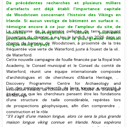
De précédentes recherches et plusieurs milliers
d'artefacts ont déjà établi l'importance capitale
de Woodstown concernant l'histoire des Vikings en
Irlande. Si aucun vestige de bâtiment
en surface
ne
témoigne encore à ce jour de l'ampleur du site, de
La cérémonie de la première pelletée de terre marquant
nouvelles investigations ciblées pourraient
l'ouverture du chantier a eu lieu le lundi 8 juin 2026 dans un
prochainement donner à voir
la plus grande maison
champ du hameau de Woodstown, à proximité de la très
longue viking du pays
.
fréquentée voie verte de Waterford, juste à l'ouest de la ville
de Waterford.
Cette nouvelle campagne de fouille financée par la Royal Irish
Academy, le Conseil municipal et le Conseil du comté de
Waterford, réunit une équipe internationale composée
d'archéologues et de chercheurs d'Abarta Heritage, du
Discovery Programme: Centre for Archaeology and
L'un des principaux objectifs de leurs travaux a consisté à
Innovation Ireland, de l'Université et du Musée de Stavanger
étudier ce que les chercheurs pensent être les fondations
en Norvège.
d'une structure de taille considérable, repérées lors
de prospections géophysiques, afin d'en comprendre la
construction et le rôle.
"
S’il s’agit d’une maison longue, alors ce sera la plus grande
maison longue viking connue en Irlande. Nous espérons