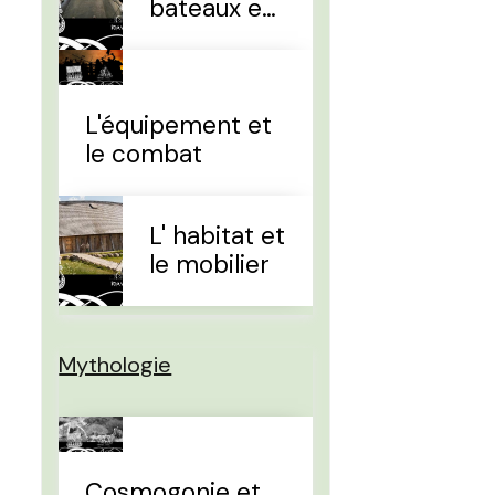
bateaux et
la
navigation
L'équipement et
le combat
L' habitat et
le mobilier
Mythologie
Cosmogonie et