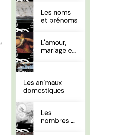
Les noms
et prénoms
L'amour,
mariage et
divorce
Les animaux
domestiques
Les
nombres et
le temps