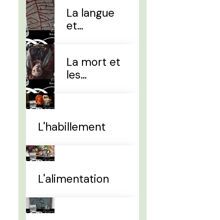
La langue
et
l'alphabet
La mort et
les
sépultures
L'habillement
L'alimentation