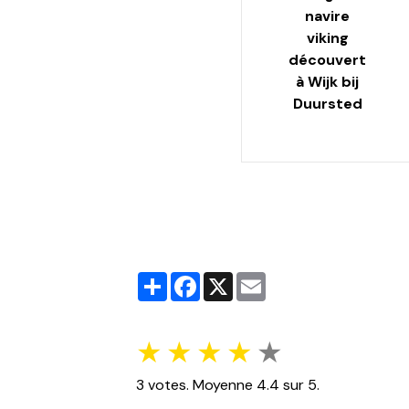
navire
viking
découvert
à Wijk bij
Duursted
Partager
Facebook
X
Email
★
★
★
★
★
3
votes. Moyenne
4.4
sur 5.