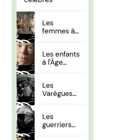
Les
femmes à
l'Âge Viking
Les enfants
à l'Âge
Viking
Les
Varègues
et les Rus'
Les
guerriers
d'élites