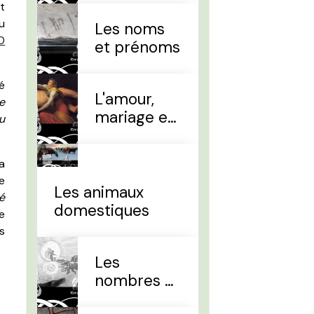
ut
u
Les noms
0
et prénoms
é
L'amour,
e
mariage et
u
divorce
a
e
Les animaux
é
domestiques
e
s
Les
nombres et
le temps