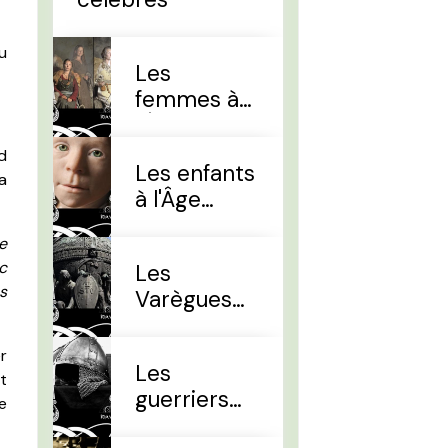
u
Les
femmes à
l'Âge Viking
d
Les enfants
a
à l'Âge
Viking
e
oc
Les
s
Varègues
et les Rus'
r
Les
t
guerriers
e
d'élites