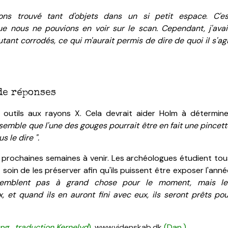
ons trouvé tant d'objets dans un si petit espace
.
C'e
que nous ne pouvions en voir sur le scan.
Cependant, j'avai
tant corrodés, ce qui m'aurait permis de dire de quoi il s'agi
de réponses
 outils aux rayons X. Cela devrait aider Holm à détermine
 semble que l'une des gouges pourrait être en fait une pincet
s le dire ".
 prochaines semaines à venir. Les archéologues étudient tou
soin de les préserver afin qu'ils puissent être exposer l'ann
semblent pas à grand chose pour le moment, mais le
 et quand ils en auront fini avec eux, ils seront prêts pou
ng.,
traduction Kernelyd
),
www.videnskab.dk
(Dan.)