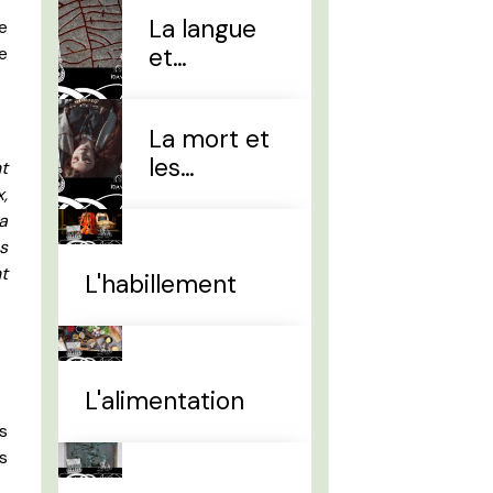
La langue
me
et
e
l'alphabet
La mort et
les
t
sépultures
,
a
s
t
L'habillement
L'alimentation
s
s