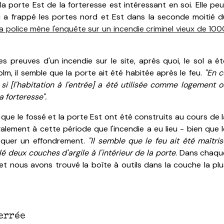
la porte Est de la forteresse est intéressant en soi.
Elle pe
qui a frappé les portes nord et Est dans la seconde moitié d
a police mène l'enquête sur un incendie criminel vieux de 100
 preuves d'un incendie sur le site, après quoi, le sol a ét
Holm, il semble que la porte ait été habitée après le feu.
"
En c
 [l'habitation à l'entrée] a été utilisée comme logement o
 forteresse".
ue le fossé et la porte Est ont été construits au cours de l
lement à cette période que l'incendie a eu lieu - bien que l
voquer un effondrement.
"Il semble que le feu ait été maîtris
lé deux couches d'argile à l'intérieur de la porte
.
Dans chaqu
 et nous avons trouvé la boîte à outils dans la couche la plu
errée