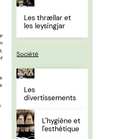
Les thrællar et
les leysingjar
te
n
,
Société
t
e
le
Les
divertissements
.
L'hygiène et
l'esthétique