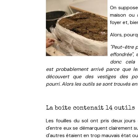
On suppose q
maison ou a
foyer et, bie
Alors, pourqu
"Peut-être 
effondrée"
,
donc cela 
est probablement arrivé parce que les 
découvert que des vestiges des po
pourri.
Alors les outils se sont trouvés 
La boîte contenait 14 outils
Les fouilles du sol ont pris deux jour
d'entre eux se démarquent clairement sur
d'autres étaient en trop mauvais état ou