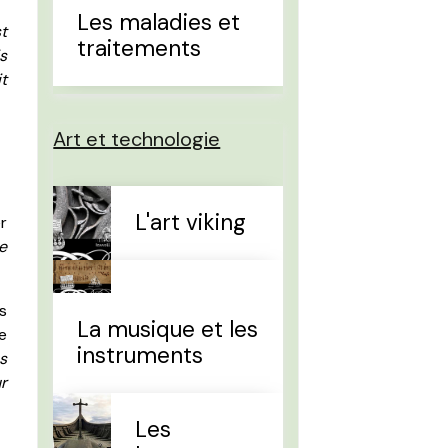
Les maladies et
st
traitements
s
t
Art et technologie
L'art viking
r
te
s
La musique et les
ée
instruments
s
r
Les