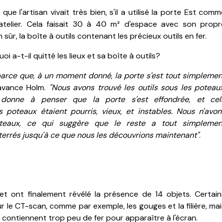
ue l'artisan vivait très bien, s'il a utilisé la porte Est com
telier.
Cela faisait 30 à 40 m² d'espace avec son propr
n sûr, la boîte à outils contenant les précieux outils en fer.
oi a-t-il quitté les lieux et sa boîte à outils?
parce que, à un moment donné, la porte s'est tout simplemen
 avance Holm.
"Nous avons trouvé les outils sous les poteaux
donne à penser que la porte s'est effondrée, et cel
poteaux étaient pourris, vieux, et instables. Nous n'avon
teaux, ce qui suggère que le reste a tout simplemen
enterrés jusqu'à ce que nous les découvrions maintenant"
.
s et ont finalement révélé la présence de 14 objets.
Certain
 le CT-scan, comme par exemple, les gouges et la filière, mai
 contiennent trop peu de fer pour apparaître à l'écran.