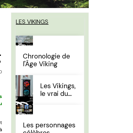
LES VIKINGS
g
Chronologie de
l'Âge Viking
0
Les Vikings,
le vrai du
s
faux
u
t
Les personnages
à
célèbres