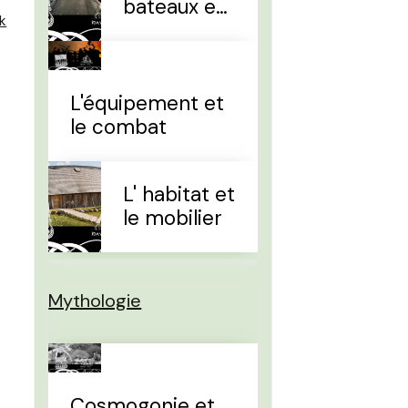
bateaux et
k
la
navigation
L'équipement et
le combat
L' habitat et
le mobilier
Mythologie
Cosmogonie et