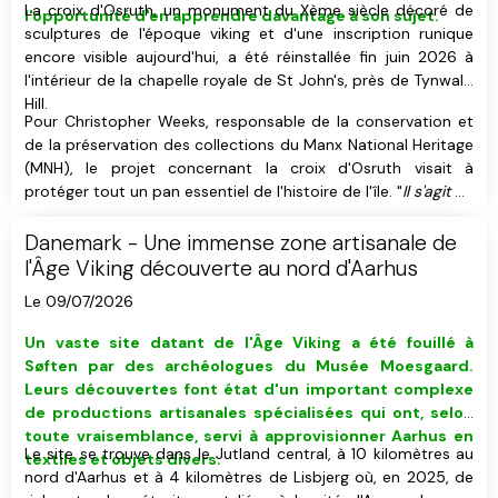
La croix d'Osruth, un monument du Xème siècle décoré de
l'opportunité d'en apprendre davantage à son sujet.
sculptures de l'époque viking et d'une inscription runique
encore visible aujourd'hui, a été réinstallée fin juin 2026 à
l'intérieur de la chapelle royale de St John's, près de Tynwald
Hill.
Pour Christopher Weeks, responsable de la conservation et
de la préservation des collections du Manx National Heritage
(MNH), le projet concernant la croix d'Osruth visait à
protéger tout un pan essentiel de l'histoire de l'île. "
Il s'agit de
l'une des plus importantes des quelques 200 croix mannoises
que nous possédons.
", a-t-il déclaré.
Danemark - Une immense zone artisanale de
l'Âge Viking découverte au nord d'Aarhus
Le 09/07/2026
Un vaste site datant de l'Âge Viking
a été fouillé
à
Søften
par des
archéologues du Musée Moesgaard
.
Leurs découvertes font état d'un important complexe
de productions artisanales spécialisées qui ont, selon
toute vraisemblance, servi à approvisionner Aarhus en
Le site se trouve dans le Jutland central, à 10 kilomètres au
textiles et objets divers.
nord d'Aarhus et à 4 kilomètres de Lisbjerg où, en 2025, de