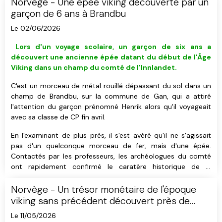
à l'Université de Stavanger, qui a participé aux fouilles.
Norvège - Une épée viking découverte par un
garçon de 6 ans à Brandbu
Le 02/06/2026
L
ors d'un voyage scolaire, u
n garçon de six ans a
découvert
une ancienne épée datant du début de l'Âge
Viking
dans un champ du comté de l'Innlandet
.
C'est un morceau de métal rouillé dépassant du sol dans un
champ de Brandbu, sur la commune de Gan, qui a attiré
l'attention du garçon prénomné Henrik alors qu'il voyageait
avec sa classe de CP fin avril.
En l'examinant de plus près, il s'est avéré qu'il ne s'agissait
pas d'un quelconque morceau de fer, mais d'une épée.
Contactés par les professeurs, les archéologues du comté
ont rapidement confirmé le caratère historique de la
découverte tout en soulignant son importance.
Norvège - Un trésor monétaire de l'époque
viking sans précédent découvert près de
Rena
Le 11/05/2026