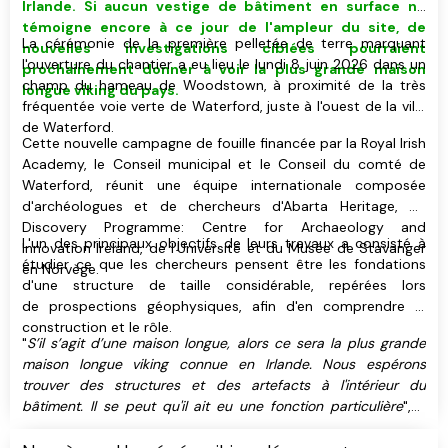
Irlande. Si aucun vestige de bâtiment
en surface
ne
témoigne encore à ce jour de l'ampleur du site, de
La cérémonie de la première pelletée de terre marquant
nouvelles investigations ciblées pourraient
l'ouverture du chantier a eu lieu le lundi 8 juin 2026 dans un
prochainement donner à voir
la plus grande maison
champ du hameau de Woodstown, à proximité de la très
longue viking du pays
.
fréquentée voie verte de Waterford, juste à l'ouest de la ville
de Waterford.
Cette nouvelle campagne de fouille financée par la Royal Irish
Academy, le Conseil municipal et le Conseil du comté de
Waterford, réunit une équipe internationale composée
d'archéologues et de chercheurs d'Abarta Heritage, du
Discovery Programme: Centre for Archaeology and
L'un des principaux objectifs de leurs travaux a consisté à
Innovation Ireland, de l'Université et du Musée de Stavanger
étudier ce que les chercheurs pensent être les fondations
en Norvège.
d'une structure de taille considérable, repérées lors
de prospections géophysiques, afin d'en comprendre la
construction et le rôle.
"
S’il s’agit d’une maison longue, alors ce sera la plus grande
maison longue viking connue en Irlande. Nous espérons
trouver des structures et des artefacts à l'intérieur du
bâtiment. Il se peut qu'il ait eu une fonction particulière
", a
exposé Håkon Reiersen, chercheur et archéologue travaillant