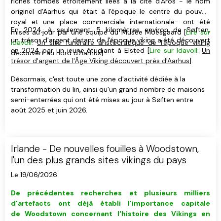
riches tombes étroitement liées à la cité d'Aros - le nom
originel d'Aarhus qui était à l'époque le centre du pouvoir
royal et une place commerciale internationale- ont été
En 2024, à seulement 5 kilomètres environ de Søften,
mises au jour par une équipe du Musée Moesgaard [
Lire sur
un trésor d'argent datant de l'époque viking a été découvert
Idavoll:
Un site funéraire aristocratique de l'époque viking
en 2024 par un jeune étudiant à Elsted [
Lire sur Idavoll:
Un
découvert au nord d'Aarhus
].
trésor d'argent de l'Âge Viking découvert près d'Aarhus
].
Désormais, c'est toute une zone d'activité dédiée à la
transformation du lin, ainsi qu'un grand nombre de maisons
semi-enterrées qui ont été mises au jour à Søften entre
août 2025 et juin 2026.
Irlande - De nouvelles fouilles à Woodstown,
l'un des plus grands sites vikings du pays
Le 19/06/2026
De précédentes recherches et plusieurs milliers
d'artefacts ont déjà établi l'importance capitale
de Woodstown concernant l'histoire des Vikings en