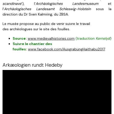
scandinave
'), l'
Archäologisches Landesmuseum
et
l'
Archäologisches Landesamt Schleswig-Holstein
sous la
direction du Dr Sven Kalmring, du ZBSA
.
Le musée propose au public de venir suivre le travail
des archéologues sur le site des fouilles.
Source:
www.medievalhistories.com
(traduction
Kernelyd
)
Suivre le chantier des
fouilles:
www.facebook.com/AusgrabungHaithabu2017
Arkæologien rundt Hedeby