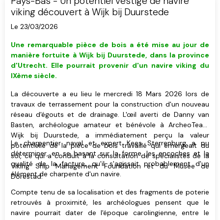
Pays-Bas - Un potentiel vestige de navire
viking découvert à Wijk bij Duurstede
Le 23/03/2026
Une remarquable pièce de bois a été mise au jour de
manière fortuite à Wijk bij Duurstede, dans la province
d'Utrecht. Elle pourrait provenir d'un navire viking du
IXème siècle.
La découverte a eu lieu le mercredi 18 Mars 2026 lors de
travaux de terrassement pour la construction d'un nouveau
réseau d'égouts et de drainage. L'œil averti de Danny van
Basten, archéologue amateur et bénévole à ArcheoTeam
Wijk bij Duurstede, a immédiatement perçu la valeur
Le charpentier naval et expert Kees Sterrenburg a pu
potentielle de la pièce de bois travaillé qui émergeait du
déterminer, en se basant sur la forme, les encoches et la
sol, ce qui a conduit à la consultation de spécialistes de la
qualité de la facture, qu'il s'agissait probablement d'un
Viking Ship Management Foundation et du Musée de
élément de charpente d'un navire.
Dorestad.
Compte tenu de sa localisation et des fragments de poterie
retrouvés à proximité, les archéologues pensent que le
navire pourrait dater de l'époque carolingienne, entre le