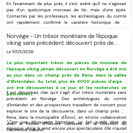
En l'examinant de plus près, il s'est avéré qu'il ne s'agissait
pas d'un quelconque morceau de fer, mais d'une épée.
Contactés par les professeurs, les archéologues du comté
ont rapidement confirmé le caratère historique de la
découverte tout en soulignant son importance.
Norvège - Un trésor monétaire de l'époque
viking sans précédent découvert près de
Rena
Le 11/05/2026
Le plus important trésor de pièces de monnaie de
l'époque viking jamais découvert en Norvège a été mis
au jour dans un champ près de Rena, dans la vallée
d'Østerdalen. Au total, plus de 4000 pièces d'argent
ont été découvertes à ce jour, et les recherches se
Il est désormais clair qu'il s'agit d'un trésor monétaire sans
poursuivent.
précédent en Norvège. Des archéologues du comté
d'Innlandet et des prospecteurs travaillent de concert pour
explorer le site de la découverte, dans un champ près de
Rena, dans la municipalité d'Åmot, en étroite collaboration
"
C'est une découverte historique. Le fait qu’elle date de
avec le Musée d'Histoire culturelle et la Direction du
l’époque viking la rend encore plus spectaculaire. Elle n’aurait
Patrimoine culturel.