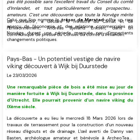
pas été possible sans l’excellent travail du Conseil du comté
d’Innlandet, et tout particulièrement des prospecteurs
amateurs. C’est une découverte que toute la Norvège mérite
Celui que l'on nomme le
trésor de Mørstad
offre un rare
de connaître
", a déclaré le ministre du Climat et de
aperçu de l'économie et des relations commerciales en
l’Environnement, Andreas Bjelland Eriksen, dans un
Norvège durant une période marquée par d'importants
communiqué de presse du Conseil du comté d’Innlandet.
changements politiques.
Pays-Bas - Un potentiel vestige de navire
viking découvert à Wijk bij Duurstede
Le 23/03/2026
Une remarquable pièce de bois a été mise au jour de
manière fortuite à Wijk bij Duurstede, dans la province
d'Utrecht. Elle pourrait provenir d'un navire viking du
IXème siècle.
La découverte a eu lieu le mercredi 18 Mars 2026 lors de
travaux de terrassement pour la construction d'un nouveau
réseau d'égouts et de drainage. L'œil averti de Danny van
Basten, archéologue amateur et bénévole à ArcheoTeam