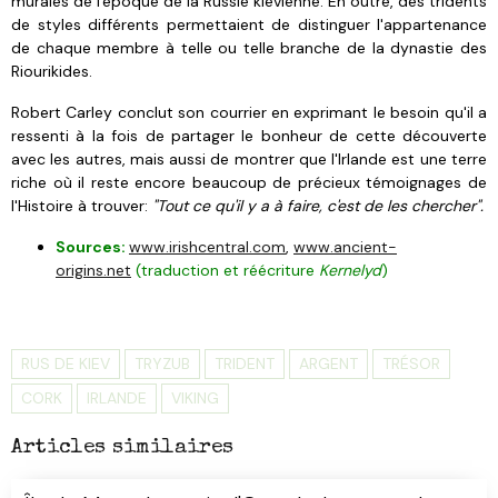
murales de l'époque de la Russie kiévienne. En outre, des tridents
de styles différents permettaient de distinguer l'appartenance
de chaque membre à telle ou telle branche de la dynastie des
Riourikides.
Robert Carley conclut son courrier en exprimant le besoin qu'il a
ressenti à la fois de partager le bonheur de cette découverte
avec les autres, mais aussi de montrer que l'Irlande est une terre
riche où il reste encore beaucoup de précieux témoignages de
l'Histoire à trouver:
"Tout ce qu'il y a à faire, c'est de les chercher".
Sources:
www.irishcentral.com
,
www.ancient-
origins.net
(traduction et réécriture
Kernelyd
)
RUS DE KIEV
TRYZUB
TRIDENT
ARGENT
TRÉSOR
CORK
IRLANDE
VIKING
Articles similaires