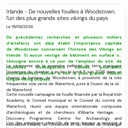
Irlande - De nouvelles fouilles à Woodstown,
l'un des plus grands sites vikings du pays
Le 19/06/2026
De précédentes recherches et plusieurs milliers
d'artefacts ont déjà établi l'importance capitale
de Woodstown concernant l'histoire des Vikings en
Irlande. Si aucun vestige de bâtiment
en surface
ne
témoigne encore à ce jour de l'ampleur du site, de
La cérémonie de la première pelletée de terre marquant
nouvelles investigations ciblées pourraient
l'ouverture du chantier a eu lieu le lundi 8 juin 2026 dans un
prochainement donner à voir
la plus grande maison
champ du hameau de Woodstown, à proximité de la très
longue viking du pays
.
fréquentée voie verte de Waterford, juste à l'ouest de la ville
de Waterford.
Cette nouvelle campagne de fouille financée par la Royal Irish
Academy, le Conseil municipal et le Conseil du comté de
Waterford, réunit une équipe internationale composée
d'archéologues et de chercheurs d'Abarta Heritage, du
Discovery Programme: Centre for Archaeology and
L'un des principaux objectifs de leurs travaux a consisté à
Innovation Ireland, de l'Université et du Musée de Stavanger