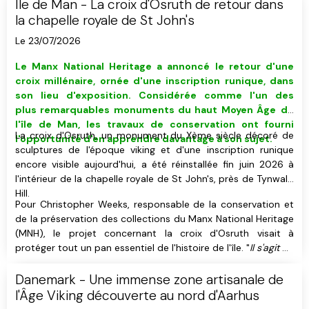
Île de Man - La croix d'Osruth de retour dans
la chapelle royale de St John's
Le 23/07/2026
Le Manx National Heritage a annoncé le retour d'
u
ne
croix millénaire, ornée d'une inscription runique, dans
son lieu d'exposition. C
onsidérée comme
l'un des
plus remarquables monuments du haut Moyen Âge
de
l'île de Man,
les travaux de conservation ont fourni
La croix d'Osruth, un monument du Xème siècle décoré de
l'opportunité d'en apprendre davantage à son sujet.
sculptures de l'époque viking et d'une inscription runique
encore visible aujourd'hui, a été réinstallée fin juin 2026 à
l'intérieur de la chapelle royale de St John's, près de Tynwald
Hill.
Pour Christopher Weeks, responsable de la conservation et
de la préservation des collections du Manx National Heritage
(MNH), le projet concernant la croix d'Osruth visait à
protéger tout un pan essentiel de l'histoire de l'île. "
Il s'agit de
l'une des plus importantes des quelques 200 croix mannoises
que nous possédons.
", a-t-il déclaré.
Danemark - Une immense zone artisanale de
l'Âge Viking découverte au nord d'Aarhus