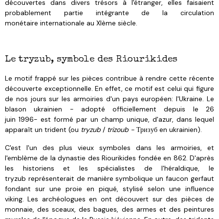
découvertes dans divers trésors à l'étranger, elles faisaient
probablement partie intégrante de la circulation
monétaire internationale au XIème siècle.
Le tryzub, symbole des Riourikides
Le motif frappé sur les pièces contribue à rendre cette récente
découverte exceptionnelle. En effet, ce motif est celui qui figure
de nos jours sur les armoiries d'un pays européen: l'Ukraine. Le
blason ukrainien - adopté officiellement
depuis le 26
juin 1996- est formé par un champ unique, d'azur, dans lequel
apparaît un trident (ou
tryzub
/
trizoub -
Тризуб en ukrainien).
C'est l'un des plus vieux symboles dans les armoiries, et
l'emblème de la dynastie des Riourikides fondée en 862. D'après
les historiens et les spécialistes de l'héraldique, le
tryzub représenterait de manière symbolique un faucon gerfaut
fondant sur une proie en piqué, stylisé selon une influence
viking.
Les archéologues en ont découvert sur des pièces de
monnaie, des sceaux, des bagues, des armes et des peintures