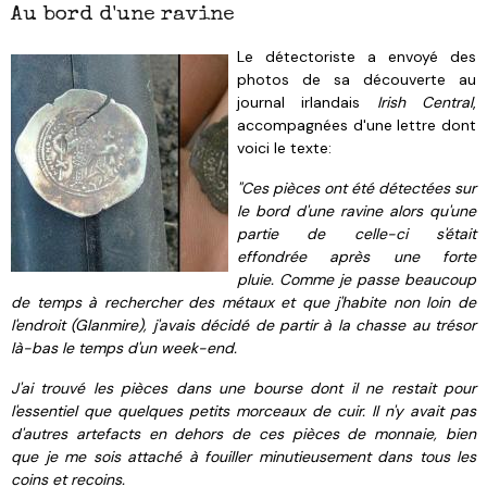
Au bord d'une ravine
Le détectoriste a envoyé des
photos de sa découverte au
journal irlandais
Irish Central
,
accompagnées d'un
e lettre dont
voici le
texte:
"Ces pièces ont été détectées sur
le bord d'une ravine alors qu'une
partie de celle-ci s'était
effondrée après une forte
pluie. Comme je passe beaucoup
de temps à rechercher des métaux et que j'habite non loin de
l'endroit (Glanmire), j'avais décidé de partir à la chasse au trésor
là-bas le temps d'un week-end.
J'ai trouvé les pièces dans une bourse dont il ne restait pour
l'essentiel que quelques petits morceaux de cuir. Il n'y avait pas
d'autres artefacts en dehors de ces pièces de monnaie, bien
que je me sois attaché à fouiller minutieusement dans tous les
coins et recoins.