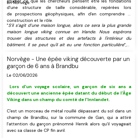
étudier ce que les chercheurs pensent être les fondations
en Norvège.
d'une structure de taille considérable, repérées lors
de prospections géophysiques, afin d'en comprendre la
construction et le rôle.
"
S’il s’agit d’une maison longue, alors ce sera la plus grande
maison longue viking connue en Irlande. Nous espérons
trouver des structures et des artefacts à l'intérieur du
bâtiment. Il se peut qu'il ait eu une fonction particulière
", a
exposé Håkon Reiersen, chercheur et archéologue travaillant
à l'Université de Stavanger, qui a participé aux fouilles.
Norvège - Une épée viking découverte par un
garçon de 6 ans à Brandbu
Le 02/06/2026
L
ors d'un voyage scolaire, u
n garçon de six ans a
découvert
une ancienne épée datant du début de l'Âge
Viking
dans un champ du comté de l'Innlandet
.
C'est un morceau de métal rouillé dépassant du sol dans un
champ de Brandbu, sur la commune de Gan, qui a attiré
l'attention du garçon prénomné Henrik alors qu'il voyageait
avec sa classe de CP fin avril.