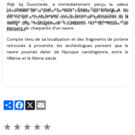
Wijk bij Duurstede, a immédiatement perçu la valeur
Le charpentier naval et expert Kees Sterrenburg a pu
potentielle de la pièce de bois travaillé qui émergeait du
déterminer, en se basant sur la forme, les encoches et la
sol, ce qui a conduit à la consultation de spécialistes de la
qualité de la facture, qu'il s'agissait probablement d'un
Viking Ship Management Foundation et du Musée de
élément de charpente d'un navire.
Dorestad.
Compte tenu de sa localisation et des fragments de poterie
retrouvés à proximité, les archéologues pensent que le
navire pourrait dater de l'époque carolingienne, entre le
VIIIème et le IXème siècle.
Partager
Facebook
X
Email
★
★
★
★
★