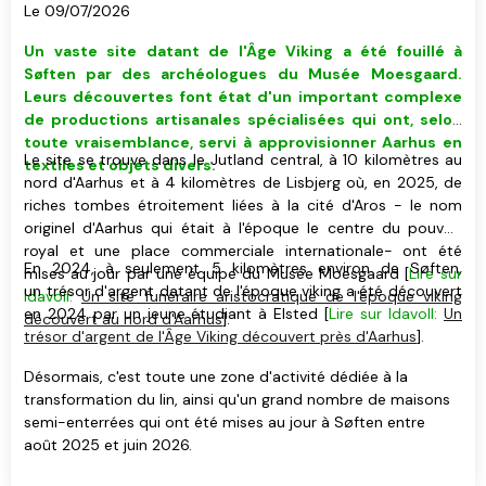
Le 09/07/2026
Un vaste site datant de l'Âge Viking
a été fouillé
à
Søften
par des
archéologues du Musée Moesgaard
.
Leurs découvertes font état d'un important complexe
de productions artisanales spécialisées qui ont, selon
toute vraisemblance, servi à approvisionner Aarhus en
Le site se trouve dans le Jutland central, à 10 kilomètres au
textiles et objets divers.
nord d'Aarhus et à 4 kilomètres de Lisbjerg où, en 2025, de
riches tombes étroitement liées à la cité d'Aros - le nom
originel d'Aarhus qui était à l'époque le centre du pouvoir
royal et une place commerciale internationale- ont été
En 2024, à seulement 5 kilomètres environ de Søften,
mises au jour par une équipe du Musée Moesgaard [
Lire sur
un trésor d'argent datant de l'époque viking a été découvert
Idavoll:
Un site funéraire aristocratique de l'époque viking
en 2024 par un jeune étudiant à Elsted [
Lire sur Idavoll:
Un
découvert au nord d'Aarhus
].
trésor d'argent de l'Âge Viking découvert près d'Aarhus
].
Désormais, c'est toute une zone d'activité dédiée à la
transformation du lin, ainsi qu'un grand nombre de maisons
semi-enterrées qui ont été mises au jour à Søften entre
août 2025 et juin 2026.