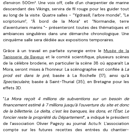
d'environ 500m². Une voix off, celle d’un charpentier de marine
descendant des Vikings, servira de fil rouge pour les guider tout
au long de la visite. Quatre salles - "Ygdrasill, l’arbre monde", "Le
scriptorium", "À bord de la Mora" et "Normandie, terre
d’aventuriers marins "- présenteront toutes des thématiques et
ambiances singulières dans une démarche chronologique. Une
cinquième salle sera dédiée aux expositions temporaires.
Grâce à un travail en parfaite synergie entre le
Musée de la
Tapisserie de Bayeux
et le comité scientifique, plusieurs scènes
de la célèbre broderie, en particulier la scène 38 où apparaît La
Mora, seront mises à l'honneur. La scénographie est confiée à
La
prod est dans le pré,
basée à La Rochelle (17), ainsi qu’à
Spectaculaire
, basée à Saint-Thurial (35), en Bretagne pour les
effets 3D.
"
La Mora reçoit 4 millions de subventions sur un besoin de
financement estimé à 7 millions jusqu’à l’ouverture du site et donc
de la billetterie.
Le delta, c’est les banques, les dons, et l’État. Le
foncier reste la propriété du Département
", a indiqué le président
de l'association Olivier Pagezy au journal Actu.fr. L'association
compte sur les futures recettes des entrées du chantier-