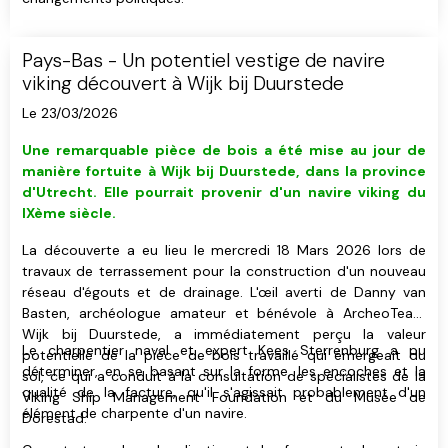
Pays-Bas - Un potentiel vestige de navire
viking découvert à Wijk bij Duurstede
Le 23/03/2026
Une remarquable pièce de bois a été mise au jour de
manière fortuite à Wijk bij Duurstede, dans la province
d'Utrecht. Elle pourrait provenir d'un navire viking du
IXème siècle.
La découverte a eu lieu le mercredi 18 Mars 2026 lors de
travaux de terrassement pour la construction d'un nouveau
réseau d'égouts et de drainage. L'œil averti de Danny van
Basten, archéologue amateur et bénévole à ArcheoTeam
Wijk bij Duurstede, a immédiatement perçu la valeur
Le charpentier naval et expert Kees Sterrenburg a pu
potentielle de la pièce de bois travaillé qui émergeait du
déterminer, en se basant sur la forme, les encoches et la
sol, ce qui a conduit à la consultation de spécialistes de la
qualité de la facture, qu'il s'agissait probablement d'un
Viking Ship Management Foundation et du Musée de
élément de charpente d'un navire.
Dorestad.