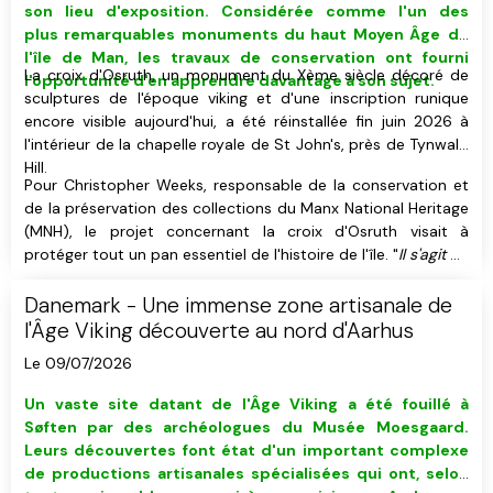
son lieu d'exposition. C
onsidérée comme
l'un des
plus remarquables monuments du haut Moyen Âge
de
l'île de Man,
les travaux de conservation ont fourni
La croix d'Osruth, un monument du Xème siècle décoré de
l'opportunité d'en apprendre davantage à son sujet.
sculptures de l'époque viking et d'une inscription runique
encore visible aujourd'hui, a été réinstallée fin juin 2026 à
l'intérieur de la chapelle royale de St John's, près de Tynwald
Hill.
Pour Christopher Weeks, responsable de la conservation et
de la préservation des collections du Manx National Heritage
(MNH), le projet concernant la croix d'Osruth visait à
protéger tout un pan essentiel de l'histoire de l'île. "
Il s'agit de
l'une des plus importantes des quelques 200 croix mannoises
que nous possédons.
", a-t-il déclaré.
Danemark - Une immense zone artisanale de
l'Âge Viking découverte au nord d'Aarhus
Le 09/07/2026
Un vaste site datant de l'Âge Viking
a été fouillé
à
Søften
par des
archéologues du Musée Moesgaard
.
Leurs découvertes font état d'un important complexe
de productions artisanales spécialisées qui ont, selon