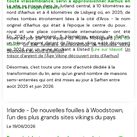
toute vraisemblance, servi à approvisionner Aarhus en
Le site se trouve dans le Jutland central, à 10 kilomètres au
textiles et objets divers.
nord d'Aarhus et à 4 kilomètres de Lisbjerg où, en 2025, de
riches tombes étroitement liées à la cité d'Aros - le nom
originel d'Aarhus qui était à l'époque le centre du pouvoir
royal et une place commerciale internationale- ont été
En 2024, à seulement 5 kilomètres environ de Søften,
mises au jour par une équipe du Musée Moesgaard [
Lire sur
un trésor d'argent datant de l'époque viking a été découvert
Idavoll:
Un site funéraire aristocratique de l'époque viking
en 2024 par un jeune étudiant à Elsted [
Lire sur Idavoll:
Un
découvert au nord d'Aarhus
].
trésor d'argent de l'Âge Viking découvert près d'Aarhus
].
Désormais, c'est toute une zone d'activité dédiée à la
transformation du lin, ainsi qu'un grand nombre de maisons
semi-enterrées qui ont été mises au jour à Søften entre
août 2025 et juin 2026.
Irlande - De nouvelles fouilles à Woodstown,
l'un des plus grands sites vikings du pays
Le 19/06/2026