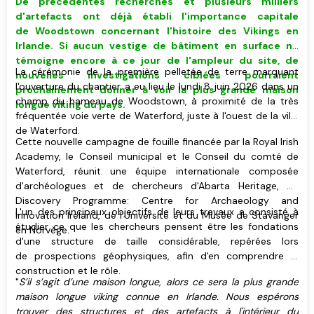
De précédentes recherches et plusieurs milliers
d'artefacts ont déjà établi l'importance capitale
de Woodstown concernant l'histoire des Vikings en
Irlande. Si aucun vestige de bâtiment
en surface
ne
témoigne encore à ce jour de l'ampleur du site, de
La cérémonie de la première pelletée de terre marquant
nouvelles investigations ciblées pourraient
l'ouverture du chantier a eu lieu le lundi 8 juin 2026 dans un
prochainement donner à voir
la plus grande maison
champ du hameau de Woodstown, à proximité de la très
longue viking du pays
.
fréquentée voie verte de Waterford, juste à l'ouest de la ville
de Waterford.
Cette nouvelle campagne de fouille financée par la Royal Irish
Academy, le Conseil municipal et le Conseil du comté de
Waterford, réunit une équipe internationale composée
d'archéologues et de chercheurs d'Abarta Heritage, du
Discovery Programme: Centre for Archaeology and
L'un des principaux objectifs de leurs travaux a consisté à
Innovation Ireland, de l'Université et du Musée de Stavanger
étudier ce que les chercheurs pensent être les fondations
en Norvège.
d'une structure de taille considérable, repérées lors
de prospections géophysiques, afin d'en comprendre la
construction et le rôle.
"
S’il s’agit d’une maison longue, alors ce sera la plus grande
maison longue viking connue en Irlande. Nous espérons
trouver des structures et des artefacts à l'intérieur du