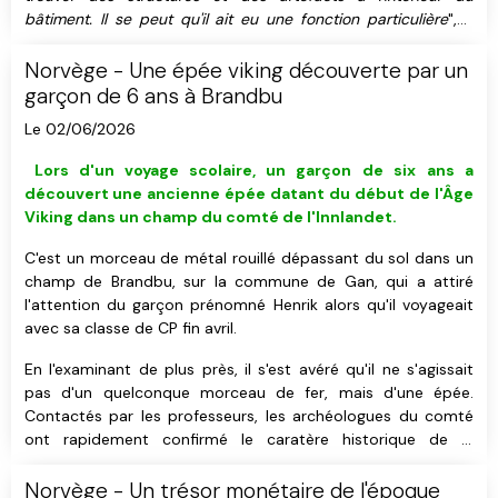
bâtiment. Il se peut qu'il ait eu une fonction particulière
", a
exposé Håkon Reiersen, chercheur et archéologue travaillant
à l'Université de Stavanger, qui a participé aux fouilles.
Norvège - Une épée viking découverte par un
garçon de 6 ans à Brandbu
Le 02/06/2026
L
ors d'un voyage scolaire, u
n garçon de six ans a
découvert
une ancienne épée datant du début de l'Âge
Viking
dans un champ du comté de l'Innlandet
.
C'est un morceau de métal rouillé dépassant du sol dans un
champ de Brandbu, sur la commune de Gan, qui a attiré
l'attention du garçon prénomné Henrik alors qu'il voyageait
avec sa classe de CP fin avril.
En l'examinant de plus près, il s'est avéré qu'il ne s'agissait
pas d'un quelconque morceau de fer, mais d'une épée.
Contactés par les professeurs, les archéologues du comté
ont rapidement confirmé le caratère historique de la
découverte tout en soulignant son importance.
Norvège - Un trésor monétaire de l'époque