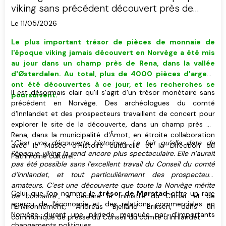
viking sans précédent découvert près de
Rena
Le 11/05/2026
Le plus important trésor de pièces de monnaie de
l'époque viking jamais découvert en Norvège a été mis
au jour dans un champ près de Rena, dans la vallée
d'Østerdalen. Au total, plus de 4000 pièces d'argent
ont été découvertes à ce jour, et les recherches se
Il est désormais clair qu'il s'agit d'un trésor monétaire sans
poursuivent.
précédent en Norvège. Des archéologues du comté
d'Innlandet et des prospecteurs travaillent de concert pour
explorer le site de la découverte, dans un champ près de
Rena, dans la municipalité d'Åmot, en étroite collaboration
"
C'est une découverte historique. Le fait qu’elle date de
avec le Musée d'Histoire culturelle et la Direction du
l’époque viking la rend encore plus spectaculaire. Elle n’aurait
Patrimoine culturel.
pas été possible sans l’excellent travail du Conseil du comté
d’Innlandet, et tout particulièrement des prospecteurs
amateurs. C’est une découverte que toute la Norvège mérite
Celui que l'on nomme le
trésor de Mørstad
offre un rare
de connaître
", a déclaré le ministre du Climat et de
aperçu de l'économie et des relations commerciales en
l’Environnement, Andreas Bjelland Eriksen, dans un
Norvège durant une période marquée par d'importants
communiqué de presse du Conseil du comté d’Innlandet.
changements politiques.