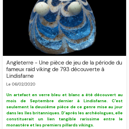
Angleterre - Une pièce de jeu de la période du
fameux raid viking de 793 découverte à
Lindisfarne
Le 06/02/2020
Un artefact en verre bleu et blanc a été découvert au
mois de Septembre dernier à Lindisfarne. C'est
seulement la deuxième pièce de ce genre mise au jour
dans les îles britanniques. D'après les archéologues, elle
constituerait un lien tangible rarissime entre le
monastère et les premiers pillards vikings.