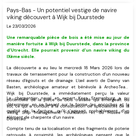
Pays-Bas - Un potentiel vestige de navire
viking découvert à Wijk bij Duurstede
Le 23/03/2026
Une remarquable pièce de bois a été mise au jour de
manière fortuite à Wijk bij Duurstede, dans la province
d'Utrecht. Elle pourrait provenir d'un navire viking du
IXème siècle.
La découverte a eu lieu le mercredi 18 Mars 2026 lors de
travaux de terrassement pour la construction d'un nouveau
réseau d'égouts et de drainage. L'œil averti de Danny van
Basten, archéologue amateur et bénévole à ArcheoTeam
Wijk bij Duurstede, a immédiatement perçu la valeur
Le charpentier naval et expert Kees Sterrenburg a pu
potentielle de la pièce de bois travaillé qui émergeait du
déterminer, en se basant sur la forme, les encoches et la
sol, ce qui a conduit à la consultation de spécialistes de la
qualité de la facture, qu'il s'agissait probablement d'un
Viking Ship Management Foundation et du Musée de
élément de charpente d'un navire.
Dorestad.
Compte tenu de sa localisation et des fragments de poterie
retrouvés à proximité, les archéologues pensent que le