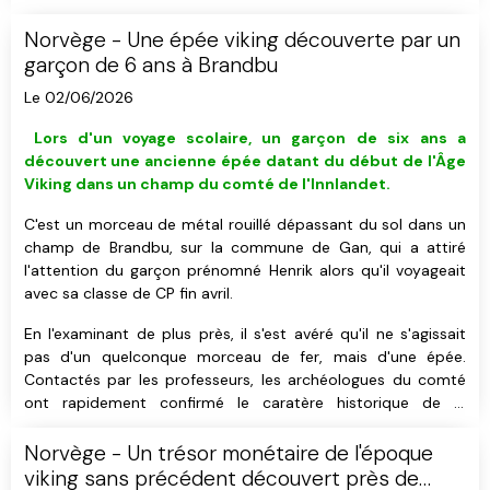
exposé Håkon Reiersen, chercheur et archéologue travaillant
à l'Université de Stavanger, qui a participé aux fouilles.
Norvège - Une épée viking découverte par un
garçon de 6 ans à Brandbu
Le 02/06/2026
L
ors d'un voyage scolaire, u
n garçon de six ans a
découvert
une ancienne épée datant du début de l'Âge
Viking
dans un champ du comté de l'Innlandet
.
C'est un morceau de métal rouillé dépassant du sol dans un
champ de Brandbu, sur la commune de Gan, qui a attiré
l'attention du garçon prénomné Henrik alors qu'il voyageait
avec sa classe de CP fin avril.
En l'examinant de plus près, il s'est avéré qu'il ne s'agissait
pas d'un quelconque morceau de fer, mais d'une épée.
Contactés par les professeurs, les archéologues du comté
ont rapidement confirmé le caratère historique de la
découverte tout en soulignant son importance.
Norvège - Un trésor monétaire de l'époque
viking sans précédent découvert près de