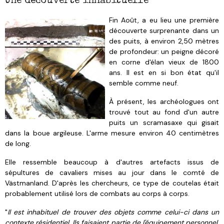
Une découverte inhabituelle
Fin Août, a eu lieu une première
découverte surprenante dans un
des puits, à environ 2,50 mètres
de profondeur: un peigne décoré
en corne d'élan vieux de 1800
ans. Il est en si bon état qu'il
semble comme neuf.
À présent, les archéologues ont
trouvé tout au fond d'un autre
puits un scramasaxe qui gisait
dans la boue argileuse. L'arme mesure environ 40 centimètres
de long.
Elle ressemble beaucoup à d'autres artefacts issus de
sépultures de cavaliers mises au jour dans le comté de
Västmanland. D'après les chercheurs, ce type de coutelas était
probablement utilisé lors de combats au corps à corps.
"
Il est inhabituel de trouver des objets comme celui-ci dans un
contexte résidentiel. Ils faisaient partie de l'équipement personnel,