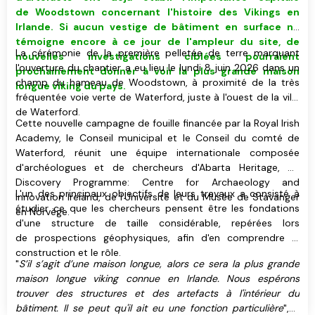
de Woodstown concernant l'histoire des Vikings en
Irlande. Si aucun vestige de bâtiment
en surface
ne
témoigne encore à ce jour de l'ampleur du site, de
La cérémonie de la première pelletée de terre marquant
nouvelles investigations ciblées pourraient
l'ouverture du chantier a eu lieu le lundi 8 juin 2026 dans un
prochainement donner à voir
la plus grande maison
champ du hameau de Woodstown, à proximité de la très
longue viking du pays
.
fréquentée voie verte de Waterford, juste à l'ouest de la ville
de Waterford.
Cette nouvelle campagne de fouille financée par la Royal Irish
Academy, le Conseil municipal et le Conseil du comté de
Waterford, réunit une équipe internationale composée
d'archéologues et de chercheurs d'Abarta Heritage, du
Discovery Programme: Centre for Archaeology and
L'un des principaux objectifs de leurs travaux a consisté à
Innovation Ireland, de l'Université et du Musée de Stavanger
étudier ce que les chercheurs pensent être les fondations
en Norvège.
d'une structure de taille considérable, repérées lors
de prospections géophysiques, afin d'en comprendre la
construction et le rôle.
"
S’il s’agit d’une maison longue, alors ce sera la plus grande
maison longue viking connue en Irlande. Nous espérons
trouver des structures et des artefacts à l'intérieur du
bâtiment. Il se peut qu'il ait eu une fonction particulière
", a