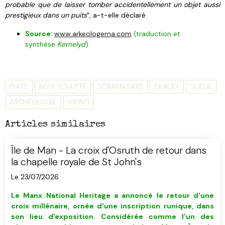
probable que de laisser tomber accidentellement un objet aussi
prestigieux dans un puits
", a-t-elle déclaré.
Source:
www.arkeologerna.com
(traduction et
synthèse
Kernelyd
)
PUITS
BOIS SCULPTÉ
SCRAMASAXE
SKÄLBY
SUÈDE
ARCHÉOLOGIE
VIKING
Articles similaires
Île de Man - La croix d'Osruth de retour dans
la chapelle royale de St John's
Le 23/07/2026
Le Manx National Heritage a annoncé le retour d'
u
ne
croix millénaire, ornée d'une inscription runique, dans
son lieu d'exposition. C
onsidérée comme
l'un des