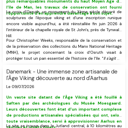
plus remarquables monuments du haut Moyen Âge
de
l'île de Man,
les travaux de conservation ont fourni
La croix d'Osruth, un monument du Xème siècle décoré de
l'opportunité d'en apprendre davantage à son sujet.
sculptures de l'époque viking et d'une inscription runique
encore visible aujourd'hui, a été réinstallée fin juin 2026 à
l'intérieur de la chapelle royale de St John's, près de Tynwald
Hill.
Pour Christopher Weeks, responsable de la conservation et
de la préservation des collections du Manx National Heritage
(MNH), le projet concernant la croix d'Osruth visait à
protéger tout un pan essentiel de l'histoire de l'île. "
Il s'agit de
l'une des plus importantes des quelques 200 croix mannoises
que nous possédons.
", a-t-il déclaré.
Danemark - Une immense zone artisanale de
l'Âge Viking découverte au nord d'Aarhus
Le 09/07/2026
Un vaste site datant de l'Âge Viking
a été fouillé
à
Søften
par des
archéologues du Musée Moesgaard
.
Leurs découvertes font état d'un important complexe
de productions artisanales spécialisées qui ont, selon
toute vraisemblance, servi à approvisionner Aarhus en
Le site se trouve dans le Jutland central, à 10 kilomètres au
textiles et objets divers.