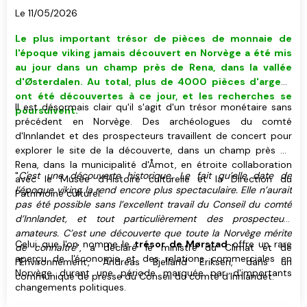
Rena
Le 11/05/2026
Le plus important trésor de pièces de monnaie de
l'époque viking jamais découvert en Norvège a été mis
au jour dans un champ près de Rena, dans la vallée
d'Østerdalen. Au total, plus de 4000 pièces d'argent
ont été découvertes à ce jour, et les recherches se
Il est désormais clair qu'il s'agit d'un trésor monétaire sans
poursuivent.
précédent en Norvège. Des archéologues du comté
d'Innlandet et des prospecteurs travaillent de concert pour
explorer le site de la découverte, dans un champ près de
Rena, dans la municipalité d'Åmot, en étroite collaboration
"
C'est une découverte historique. Le fait qu’elle date de
avec le Musée d'Histoire culturelle et la Direction du
l’époque viking la rend encore plus spectaculaire. Elle n’aurait
Patrimoine culturel.
pas été possible sans l’excellent travail du Conseil du comté
d’Innlandet, et tout particulièrement des prospecteurs
amateurs. C’est une découverte que toute la Norvège mérite
Celui que l'on nomme le
trésor de Mørstad
offre un rare
de connaître
", a déclaré le ministre du Climat et de
aperçu de l'économie et des relations commerciales en
l’Environnement, Andreas Bjelland Eriksen, dans un
Norvège durant une période marquée par d'importants
communiqué de presse du Conseil du comté d’Innlandet.
changements politiques.