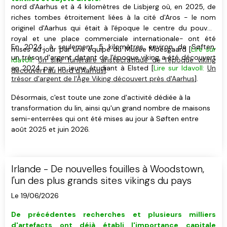
nord d'Aarhus et à 4 kilomètres de Lisbjerg où, en 2025, de
riches tombes étroitement liées à la cité d'Aros - le nom
originel d'Aarhus qui était à l'époque le centre du pouvoir
royal et une place commerciale internationale- ont été
En 2024, à seulement 5 kilomètres environ de Søften,
mises au jour par une équipe du Musée Moesgaard [
Lire sur
un trésor d'argent datant de l'époque viking a été découvert
Idavoll:
Un site funéraire aristocratique de l'époque viking
en 2024 par un jeune étudiant à Elsted [
Lire sur Idavoll:
Un
découvert au nord d'Aarhus
].
trésor d'argent de l'Âge Viking découvert près d'Aarhus
].
Désormais, c'est toute une zone d'activité dédiée à la
transformation du lin, ainsi qu'un grand nombre de maisons
semi-enterrées qui ont été mises au jour à Søften entre
août 2025 et juin 2026.
Irlande - De nouvelles fouilles à Woodstown,
l'un des plus grands sites vikings du pays
Le 19/06/2026
De précédentes recherches et plusieurs milliers
d'artefacts ont déjà établi l'importance capitale