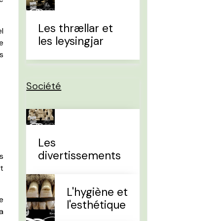
Les thrællar et
el
les leysingjar
e
s
Société
Les
divertissements
es
t
L'hygiène et
e
l'esthétique
la