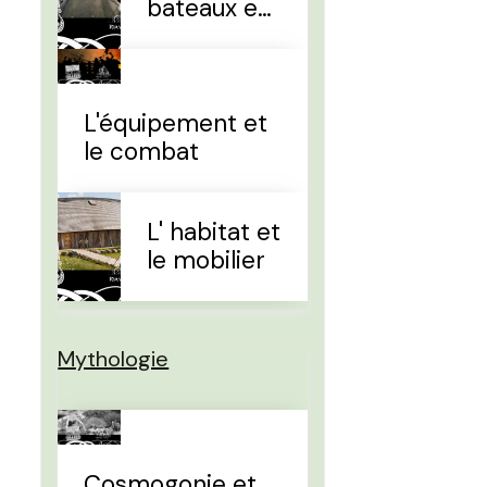
bateaux et
la
navigation
L'équipement et
le combat
L' habitat et
le mobilier
Mythologie
Cosmogonie et