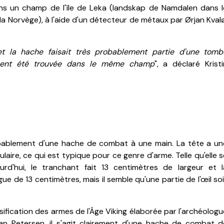
s un champ de l'île de Leka (
landskap de Namdalen dans l
la Norvège),
à l'aide d'un détecteur de métaux par Ørjan Kvalø
et la hache faisait très probablement partie d'une tomb
ement été trouvée dans le même champ
", a déclaré Kristi
robablement d'une hache de combat à une main.
La tête a un
ulaire, ce qui est typique pour ce genre d'arme.
Telle qu'elle 
urd'hui, le tranchant fait 13 centimètres de largeur et l
gue de 13 centimètres, mais il semble qu'une partie de l'œil so
ssification des armes de l'Âge Viking élaborée par l'archéolog
an Petersen, il s'agit clairement d'une hache de combat d