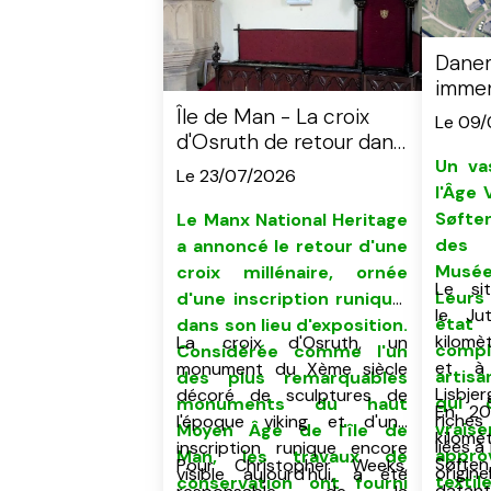
Danem
imme
artisa
Île de Man - La croix
Le 09
Vikin
d'Osruth de retour dans
nord 
la chapelle royale de St
Un va
Le 23/07/2026
John's
l'Âge 
S
Le Manx National Heritage
de
a annoncé le retour d'
u
ne
Mus
croix millénaire, ornée
Le si
Leurs
d'une inscription runique,
le Ju
état
dans son lieu d'exposition.
kilomè
La croix d'Osruth, un
compl
C
onsidérée comme
l'un
et à
monument du Xème siècle
artis
des plus remarquables
Lisbj
décoré de sculptures de
qui 
monuments du haut
En 20
riches
l'époque viking et d'une
vrais
Moyen Âge
de l'île de
kilom
liées à
inscription runique encore
appro
Man,
les travaux de
Søften
Pour Christopher Weeks,
origine
visible aujourd'hui, a été
textil
conservation ont fourni
datant