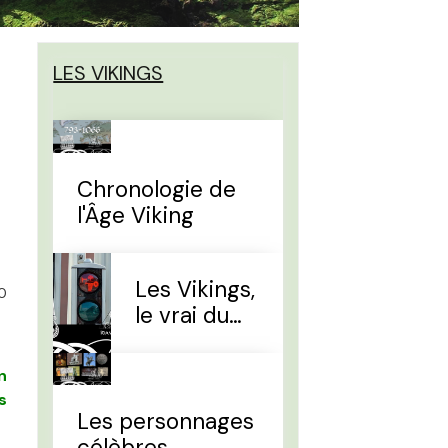
LES VIKINGS
Chronologie de
l'Âge Viking
Les Vikings,
0
le vrai du
faux
n
s
Les personnages
célèbres