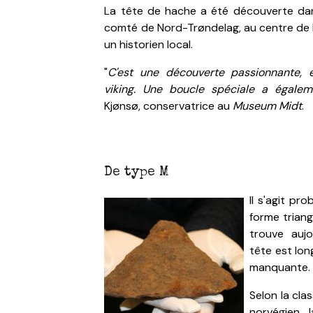
La tête de hache a été découverte dan
comté de Nord-Trøndelag, au centre de 
un historien local.
"
C'est une découverte passionnante, 
viking. Une boucle spéciale a égal
Kjønsø, conservatrice au
Museum Midt
.
De type M
Il s'agit p
forme triang
trouve aujo
tête est lon
manquante.
Selon la cla
norvégien J