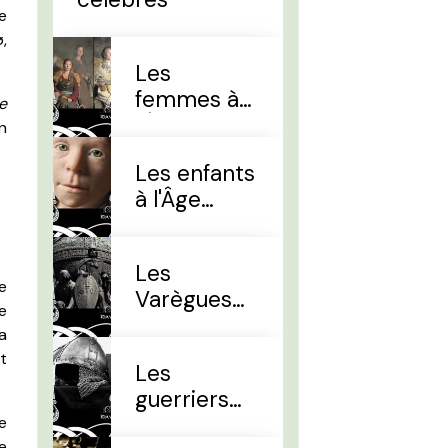
e
,
Les
femmes à
e
l'Âge Viking
n
Les enfants
à l'Âge
Viking
Les
e
Varègues
se
et les Rus'
a
it
Les
guerriers
d'élites
ue
e