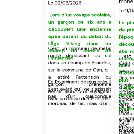
un garçon de 6 ans à
monét
Le 02/06/2026
Brandbu
vikin
Le 11/
décou
L
ors d'un voyage scolaire,
u
n garçon de six ans a
Le pl
découvert
une ancienne
de pi
épée datant du début de
l'épo
l'Âge Viking
dans un
décou
C'est un morceau de métal
champ du comté de
été m
rouillé dépassant du sol
Il est
l'Innlandet
.
cham
dans un champ de Brandbu,
s'agit
dan
sur la commune de Gan, qui
sans p
d'Øst
a attiré l'attention du
Des ar
plus
En l'examinant de plus près, il
garçon prénomné
d'In
d'a
s'est avéré qu'il ne s'agissait
"
C'es
Henrik alors qu'il voyageait
prospe
découv
pas d'un quelconque
histor
avec sa classe de CP fin avril.
concert
les 
morceau de fer, mais d'une
date d
de la 
poursu
épée. Contactés par les
ren
champ 
professeurs, les
specta
munic
Celui
archéologues du comté ont
pas é
étroite
tréso
rapidement confirmé le
l’excel