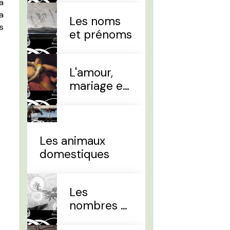
a
la
Les noms
s
et prénoms
L'amour,
mariage et
divorce
Les animaux
domestiques
Les
nombres et
le temps