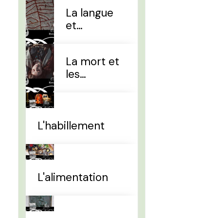
La langue
et
l'alphabet
La mort et
les
sépultures
L'habillement
L'alimentation