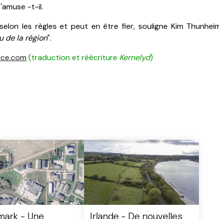
 s'amuse -t-il.
selon les règles et peut en être fier, souligne Kim Thunheim
 de la région
".
nce.com
(traduction et réécriture
Kernelyd
)
ark - Une
Irlande - De nouvelles