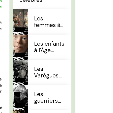
n
e
Les
é
femmes à
e
l'Âge Viking
Les enfants
à l'Âge
Viking
Les
Varègues
e
et les Rus'
a
r
Les
guerriers
d'élites
re