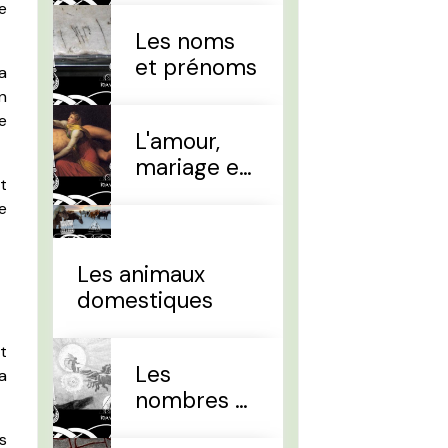
e
Les noms
et prénoms
a
n
e
L'amour,
mariage et
t
divorce
e
Les animaux
domestiques
t
Les
a
nombres et
le temps
s