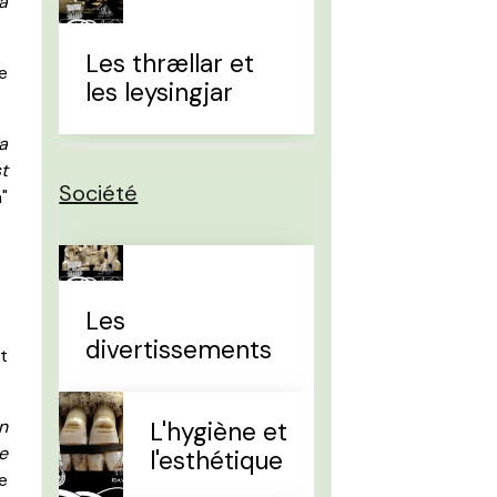
à
Les thrællar et
e
les leysingjar
la
t
Société
a"
Les
divertissements
t
n
L'hygiène et
e
l'esthétique
e