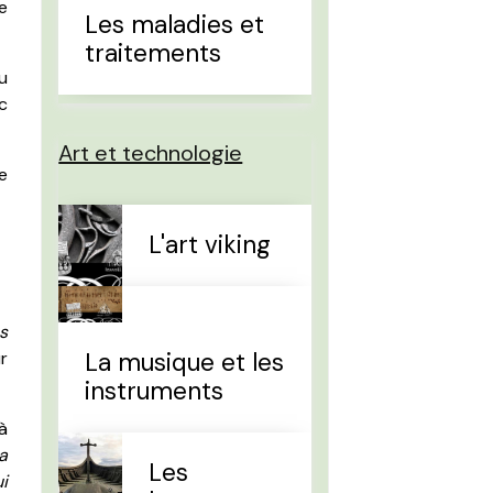
le
Les maladies et
traitements
u
c
Art et technologie
e
L'art viking
s
La musique et les
ur
instruments
à
a
Les
i