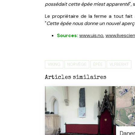
possédait cette épée m'est apparenté
",
Le propriétaire de la ferme a tout fait 
"
Cette épée nous donne un nouvel aperçu
Sources:
www.uis.no
,
www.livescie
VIKING
NORVÈGE
ÉPÉE
VLFBERHT
Articles similaires
Danem