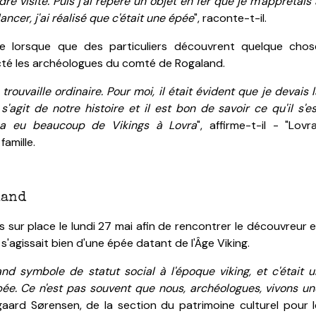
e visite. Puis j'ai repéré un objet en fer que je m'apprêtais 
lancer, j'ai réalisé que c'était une épée
", raconte-t-il.
ige lorsque que des particuliers découvrent quelque chos
cté les archéologues du comté de Rogaland.
trouvaille ordinaire. Pour moi, il était évident que je devais 
'agit de notre histoire et il est bon de savoir ce qu'il s'es
y a eu beaucoup de Vikings à Lovra
", affirme-t-il - "Lovr
amille.
land
sur place le lundi 27 mai afin de rencontrer le découvreur e
l s'agissait bien d'une épée datant de l'Âge Viking.
rand symbole de statut social à l'époque viking, et c'était u
épée. Ce n'est pas souvent que nous, archéologues, vivons un
gaard Sørensen, de la section du patrimoine culturel pour l