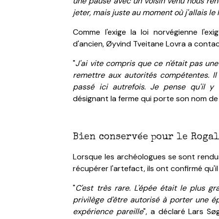
une pause avec un voisin venu nous rendr
jeter, mais juste au moment où j'allais le 
Comme l'exige la loi norvégienne l'ex
d'ancien, Øyvind Tveitane Lovra a conta
"
J'ai vite compris que ce n'était pas une 
remettre aux autorités compétentes. Il s
passé ici autrefois. Je pense qu'il 
désignant la ferme qui porte son nom de f
Bien conservée pour le Roga
Lorsque les archéologues se sont rendus 
récupérer l'artefact, ils ont confirmé qu'i
"
C'est très rare. L'épée était le plus g
privilège d'être autorisé à porter une 
expérience pareille
", a déclaré Lars Sø