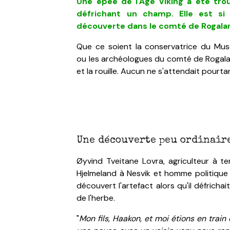
Une épée
de l'Âge Viking a été tr
défrichant un champ. Elle est si
découverte dans le comté de Rogala
Que ce soient la conservatrice du Musé
ou les archéologues du comté de Rogaland
et la rouille. Aucun ne s'attendait pourta
Une découverte peu ordinair
Øyvind Tveitane Lovra, agriculteur à tem
Hjelmeland à Nesvik et homme politique l
découvert l'artefact alors qu'il défri
de l'herbe.
"
Mon fils, Haakon, et moi étions en train