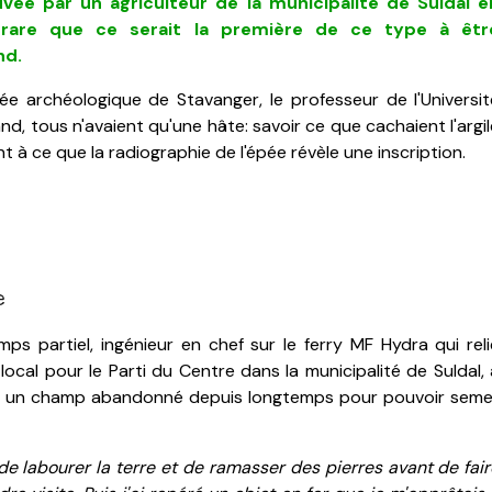
ouvée par un
agriculteur de la municipalité de Suldal
e
 rare que ce serait la première de ce type à êtr
nd.
e archéologique de Stavanger, le professeur de l'Universit
, tous n'avaient qu'une hâte: savoir ce que cachaient l'argil
nt à ce que la radiographie de l'épée révèle une inscription.
e
ps partiel, ingénieur en chef sur le ferry MF Hydra qui reli
ocal pour le Parti du Centre dans la municipalité de Suldal, 
chait un champ abandonné depuis longtemps pour pouvoir seme
 de labourer la terre et de ramasser des pierres avant de fai