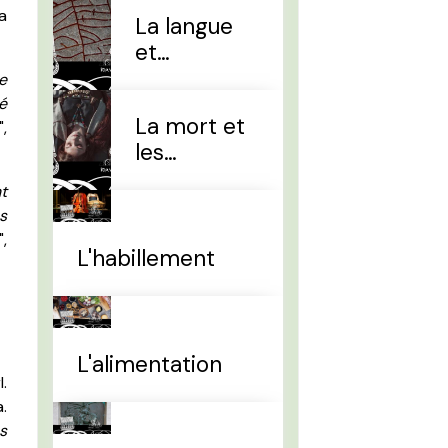
a
La langue
et
l'alphabet
e
é
La mort et
",
les
sépultures
nt
s
",
L'habillement
L'alimentation
.
.
s