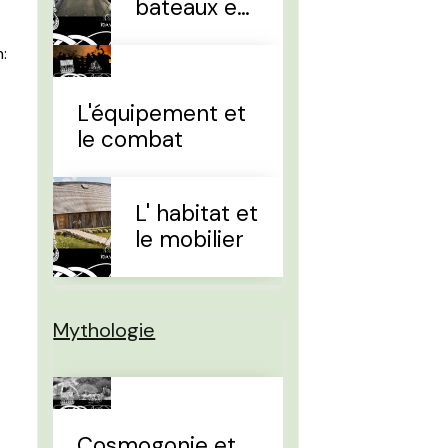
bateaux et
la
:
navigation
L'équipement et
le combat
L' habitat et
le mobilier
Mythologie
Cosmogonie et