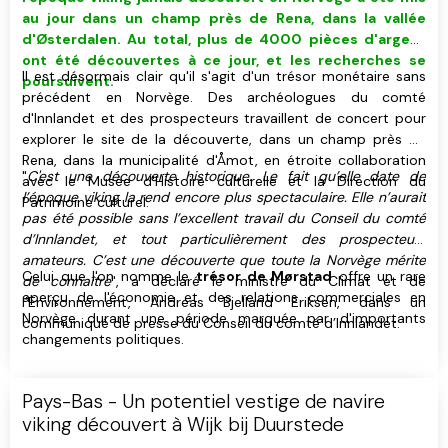
au jour dans un champ près de Rena, dans la vallée
d'Østerdalen. Au total, plus de 4000 pièces d'argent
ont été découvertes à ce jour, et les recherches se
Il est désormais clair qu'il s'agit d'un trésor monétaire sans
poursuivent.
précédent en Norvège. Des archéologues du comté
d'Innlandet et des prospecteurs travaillent de concert pour
explorer le site de la découverte, dans un champ près de
Rena, dans la municipalité d'Åmot, en étroite collaboration
"
C'est une découverte historique. Le fait qu’elle date de
avec le Musée d'Histoire culturelle et la Direction du
l’époque viking la rend encore plus spectaculaire. Elle n’aurait
Patrimoine culturel.
pas été possible sans l’excellent travail du Conseil du comté
d’Innlandet, et tout particulièrement des prospecteurs
amateurs. C’est une découverte que toute la Norvège mérite
Celui que l'on nomme le
trésor de Mørstad
offre un rare
de connaître
", a déclaré le ministre du Climat et de
aperçu de l'économie et des relations commerciales en
l’Environnement, Andreas Bjelland Eriksen, dans un
Norvège durant une période marquée par d'importants
communiqué de presse du Conseil du comté d’Innlandet.
changements politiques.
Pays-Bas - Un potentiel vestige de navire
viking découvert à Wijk bij Duurstede