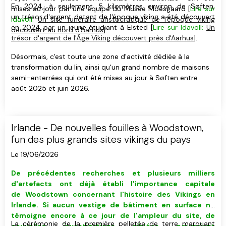
En 2024, à seulement 5 kilomètres environ de Søften,
mises au jour par une équipe du Musée Moesgaard [
Lire sur
un trésor d'argent datant de l'époque viking a été découvert
Idavoll:
Un site funéraire aristocratique de l'époque viking
en 2024 par un jeune étudiant à Elsted [
Lire sur Idavoll:
Un
découvert au nord d'Aarhus
].
trésor d'argent de l'Âge Viking découvert près d'Aarhus
].
Désormais, c'est toute une zone d'activité dédiée à la
transformation du lin, ainsi qu'un grand nombre de maisons
semi-enterrées qui ont été mises au jour à Søften entre
août 2025 et juin 2026.
Irlande - De nouvelles fouilles à Woodstown,
l'un des plus grands sites vikings du pays
Le 19/06/2026
De précédentes recherches et plusieurs milliers
d'artefacts ont déjà établi l'importance capitale
de Woodstown concernant l'histoire des Vikings en
Irlande. Si aucun vestige de bâtiment
en surface
ne
témoigne encore à ce jour de l'ampleur du site, de
La cérémonie de la première pelletée de terre marquant
nouvelles investigations ciblées pourraient