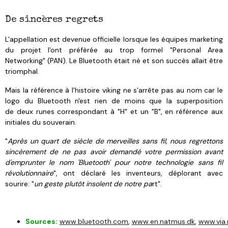
De sincères regrets
L'appellation
est devenue officielle lorsque les équipes marketing
du projet l'ont préfèrée au trop formel "Personal Area
Networking" (PAN). Le Bluetooth était né et son succès allait être
triomphal.
Mais la référence à l'histoire viking ne s'arrête pas au nom car le
logo du Bluetooth n'est rien de moins que la superposition
de deux runes correspondant à "H" et un "B", en référence aux
initiales du souverain.
"
Après un quart de siècle de merveilles sans fil, nous regrettons
sincèrement de ne pas avoir demandé votre permission avant
d'emprunter le nom 'Bluetooth' pour notre technologie sans fil
révolutionnaire
", ont déclaré les inventeurs, déplorant avec
sourire: "
un geste plutôt insolent de notre pa
rt".
Sources:
www.bluetooth.com
,
www.en.natmus.dk
,
www.via.