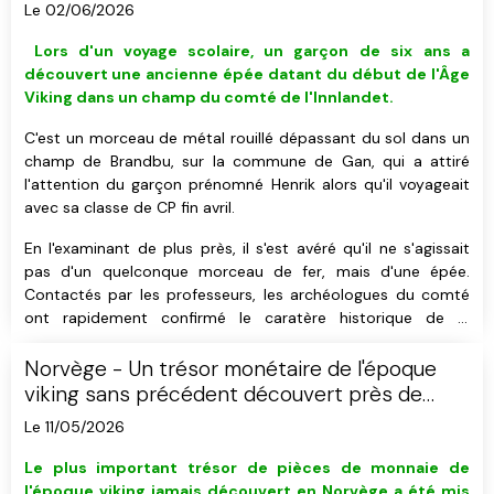
Le 02/06/2026
L
ors d'un voyage scolaire, u
n garçon de six ans a
découvert
une ancienne épée datant du début de l'Âge
Viking
dans un champ du comté de l'Innlandet
.
C'est un morceau de métal rouillé dépassant du sol dans un
champ de Brandbu, sur la commune de Gan, qui a attiré
l'attention du garçon prénomné Henrik alors qu'il voyageait
avec sa classe de CP fin avril.
En l'examinant de plus près, il s'est avéré qu'il ne s'agissait
pas d'un quelconque morceau de fer, mais d'une épée.
Contactés par les professeurs, les archéologues du comté
ont rapidement confirmé le caratère historique de la
découverte tout en soulignant son importance.
Norvège - Un trésor monétaire de l'époque
viking sans précédent découvert près de
Rena
Le 11/05/2026
Le plus important trésor de pièces de monnaie de
l'époque viking jamais découvert en Norvège a été mis