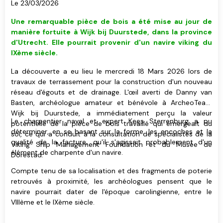
Le 23/03/2026
Une remarquable pièce de bois a été mise au jour de
manière fortuite à Wijk bij Duurstede, dans la province
d'Utrecht. Elle pourrait provenir d'un navire viking du
IXème siècle.
La découverte a eu lieu le mercredi 18 Mars 2026 lors de
travaux de terrassement pour la construction d'un nouveau
réseau d'égouts et de drainage. L'œil averti de Danny van
Basten, archéologue amateur et bénévole à ArcheoTeam
Wijk bij Duurstede, a immédiatement perçu la valeur
Le charpentier naval et expert Kees Sterrenburg a pu
potentielle de la pièce de bois travaillé qui émergeait du
déterminer, en se basant sur la forme, les encoches et la
sol, ce qui a conduit à la consultation de spécialistes de la
qualité de la facture, qu'il s'agissait probablement d'un
Viking Ship Management Foundation et du Musée de
élément de charpente d'un navire.
Dorestad.
Compte tenu de sa localisation et des fragments de poterie
retrouvés à proximité, les archéologues pensent que le
navire pourrait dater de l'époque carolingienne, entre le
VIIIème et le IXème siècle.