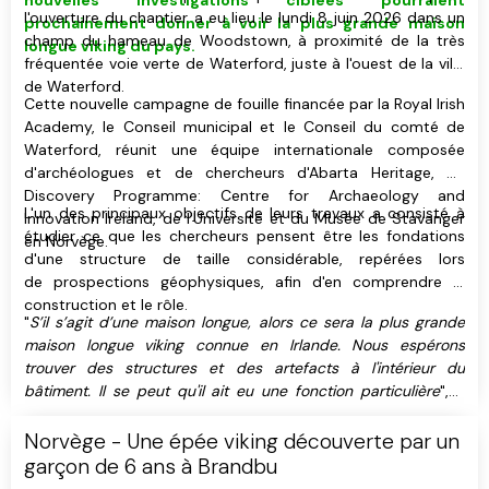
l'ouverture du chantier a eu lieu le lundi 8 juin 2026 dans un
prochainement donner à voir
la plus grande maison
champ du hameau de Woodstown, à proximité de la très
longue viking du pays
.
fréquentée voie verte de Waterford, juste à l'ouest de la ville
de Waterford.
Cette nouvelle campagne de fouille financée par la Royal Irish
Academy, le Conseil municipal et le Conseil du comté de
Waterford, réunit une équipe internationale composée
d'archéologues et de chercheurs d'Abarta Heritage, du
Discovery Programme: Centre for Archaeology and
L'un des principaux objectifs de leurs travaux a consisté à
Innovation Ireland, de l'Université et du Musée de Stavanger
étudier ce que les chercheurs pensent être les fondations
en Norvège.
d'une structure de taille considérable, repérées lors
de prospections géophysiques, afin d'en comprendre la
construction et le rôle.
"
S’il s’agit d’une maison longue, alors ce sera la plus grande
maison longue viking connue en Irlande. Nous espérons
trouver des structures et des artefacts à l'intérieur du
bâtiment. Il se peut qu'il ait eu une fonction particulière
", a
exposé Håkon Reiersen, chercheur et archéologue travaillant
à l'Université de Stavanger, qui a participé aux fouilles.
Norvège - Une épée viking découverte par un
garçon de 6 ans à Brandbu