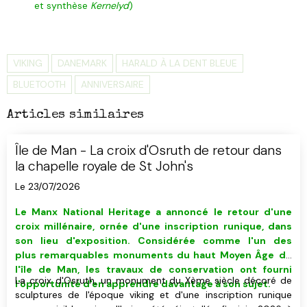
et synthèse
Kernelyd
)
VIKING
DANEMARK
HARALD À LA DENT BLEUE
BLUETOOTH
ANNIVERSAIRE
Articles similaires
Île de Man - La croix d'Osruth de retour dans
la chapelle royale de St John's
Le 23/07/2026
Le Manx National Heritage a annoncé le retour d'
u
ne
croix millénaire, ornée d'une inscription runique, dans
son lieu d'exposition. C
onsidérée comme
l'un des
plus remarquables monuments du haut Moyen Âge
de
l'île de Man,
les travaux de conservation ont fourni
La croix d'Osruth, un monument du Xème siècle décoré de
l'opportunité d'en apprendre davantage à son sujet.
sculptures de l'époque viking et d'une inscription runique