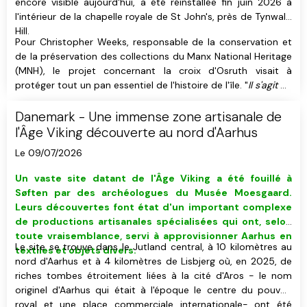
encore visible aujourd'hui, a été réinstallée fin juin 2026 à
l'intérieur de la chapelle royale de St John's, près de Tynwald
Hill.
Pour Christopher Weeks, responsable de la conservation et
de la préservation des collections du Manx National Heritage
(MNH), le projet concernant la croix d'Osruth visait à
protéger tout un pan essentiel de l'histoire de l'île. "
Il s'agit de
l'une des plus importantes des quelques 200 croix mannoises
que nous possédons.
", a-t-il déclaré.
Danemark - Une immense zone artisanale de
l'Âge Viking découverte au nord d'Aarhus
Le 09/07/2026
Un vaste site datant de l'Âge Viking
a été fouillé
à
Søften
par des
archéologues du Musée Moesgaard
.
Leurs découvertes font état d'un important complexe
de productions artisanales spécialisées qui ont, selon
toute vraisemblance, servi à approvisionner Aarhus en
Le site se trouve dans le Jutland central, à 10 kilomètres au
textiles et objets divers.
nord d'Aarhus et à 4 kilomètres de Lisbjerg où, en 2025, de
riches tombes étroitement liées à la cité d'Aros - le nom
originel d'Aarhus qui était à l'époque le centre du pouvoir
royal et une place commerciale internationale- ont été