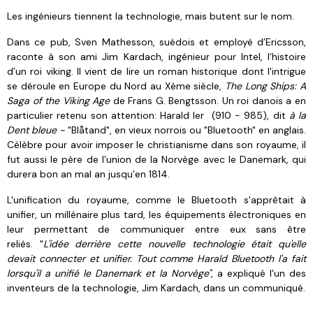
Les ingénieurs tiennent la technologie, mais butent sur le nom.
Dans ce pub, Sven Mathesson, suédois et employé d’Ericsson,
raconte à son ami Jim Kardach, ingénieur pour Intel, l’histoire
d’un roi viking. Il vient de lire un roman historique dont l'intrigue
se déroule en Europe du Nord au Xème siècle,
The Long Ships: A
Saga of the Viking Age
de Frans G. Bengtsson. Un roi danois a en
particulier retenu son attention: Harald Ier (910 - 985), dit
à la
Dent bleue -
"Blåtand", en vieux norrois ou "Bluetooth" en anglais.
Célèbre pour avoir imposer le christianisme dans son royaume, il
fut aussi le père de l’union de la Norvège avec le Danemark, qui
durera bon an mal an jusqu’en 1814.
L'unification du royaume, comme le Bluetooth s'apprêtait à
unifier, un millénaire plus tard, les équipements électroniques en
leur permettant de communiquer entre eux sans être
reliés. "
L'idée derrière cette nouvelle technologie était qu'elle
devait connecter et unifier. Tout comme Harald Bluetooth l'a fait
lorsqu'il a unifié le Danemark et la Norvège"
, a expliqué l'un des
inventeurs de la technologie, Jim Kardach, dans un communiqué.