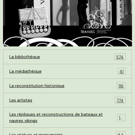
La bibliothèque
574
La médiathèque
41
La reconstitution historique
116
Les artistes
774
Les répliques et reconstructions de bateaux et
119
navires vikings
Les statues et monuments
84