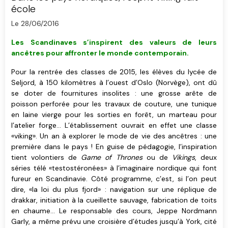
école
Le 28/06/2016
Les Scandinaves s’inspirent des valeurs de leurs
ancêtres pour affronter le monde contemporain.
Pour la rentrée des classes de 2015, les élèves du lycée de
Seljord, à 150 kilomètres à l’ouest d’Oslo (Norvège), ont dû
se doter de fournitures insolites : une grosse arête de
poisson perforée pour les travaux de couture, une tunique
en laine vierge pour les sorties en forêt, un marteau pour
l’atelier forge… L’établissement ouvrait en effet une classe
«viking». Un an à explorer le mode de vie des ancêtres : une
première dans le pays ! En guise de pédagogie, l’inspiration
tient volontiers de
Game of Thrones
ou de
Vikings
, deux
séries télé «testostéronées» à l’imaginaire nordique qui font
fureur en Scandinavie. Côté programme, c’est, si l’on peut
dire, «la loi du plus fjord» : navigation sur une réplique de
drakkar, initiation à la cueillette sauvage, fabrication de toits
en chaume… Le responsable des cours, Jeppe Nordmann
Garly, a même prévu une croisière d’études jusqu’à York, cité