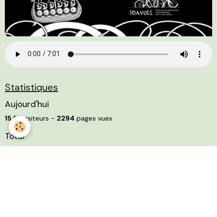
Statistiques
Aujourd'hui
1547
visiteurs -
2294
pages vues
Total
4518113
visiteurs -
9189667
pages vues