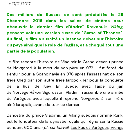
Le 17/01/2017
Des milliers de Russes se sont précipités le 29
Décembre 2016 dans les salles de cinéma pour
découvrir le dernier film d'Andreï Kravchuk:
Viking,
pensant voir une version russe de "Game of Thrones".
Au final, le film a suscité un intense débat sur l'histoire
du pays ainsi que le rôle de l'église, et a choqué tout une
partie de la population.
Le film raconte l'histoire de Vladimir le Grand devenu prince
de Novgorod à la mort de son père en 972. Il fut forcé de
s'enfuir pour la Scandinavie en 976 après l'assassinat de son
frère Oleg par son autre frère Iaropolk
Ier
pour la conquête
de la Rus' de Kiev. En Suède, avec l'aide du jarl
de Norvège Håkon Sigurdsson, Vladimir rassemble une armée
de Varègues avec laquelle il reprend Novgorod à son frère
aîné Iaropolk, avant de tuer ce dernier.
L'ancêtre du prince Vladimir, un Viking suédois nommé Rurik,
est le fondateur de la dynastie royale qui règna sur la Russie
pendant 600 ans. (
cf. sur Idavoll
Les Rus et Varègues, vikings