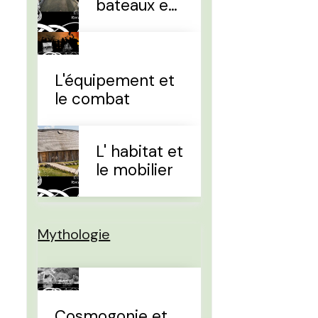
bateaux et
la
navigation
L'équipement et
le combat
L' habitat et
le mobilier
Mythologie
Cosmogonie et