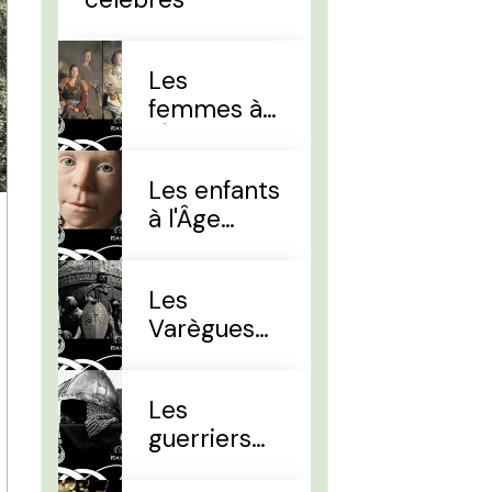
Les
femmes à
l'Âge Viking
Les enfants
à l'Âge
Viking
Les
Varègues
et les Rus'
Les
guerriers
d'élites