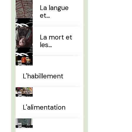
La langue
et
l'alphabet
La mort et
les
sépultures
L'habillement
L'alimentation