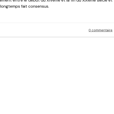
ement entre le début du XIVème et la fin du XIXème siècle et
a longtemps fait consensus.
0 commentaire