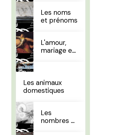
Les noms
et prénoms
L'amour,
mariage et
divorce
Les animaux
domestiques
Les
nombres et
le temps