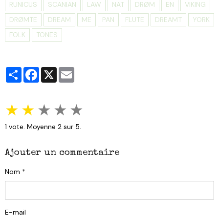
RUNICUS
SCANIAN
LAW
NAT
DRØM
EN
VIKING
DRØMTE
DREAM
ME
PAN
FLUTE
DREAMT
YORK
FOLK
TONES
Partager
Facebook
X
Email
★
★
★
★
★
1
vote. Moyenne
2
sur 5.
Ajouter un commentaire
Nom
E-mail