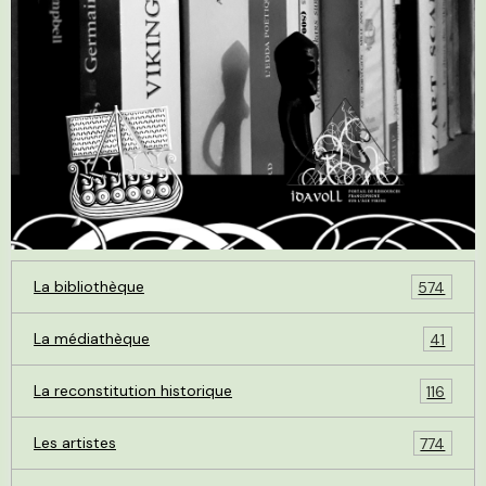
La bibliothèque
574
La médiathèque
41
La reconstitution historique
116
Les artistes
774