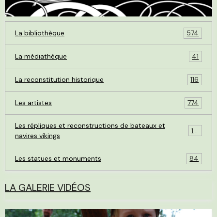
La bibliothèque
574
La médiathèque
41
La reconstitution historique
116
Les artistes
774
Les répliques et reconstructions de bateaux et
119
navires vikings
Les statues et monuments
84
LA GALERIE VIDÉOS