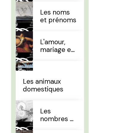
Les noms
et prénoms
L'amour,
mariage et
divorce
Les animaux
domestiques
Les
nombres et
le temps