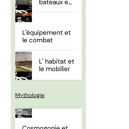
bateaux et
la
navigation
L'équipement et
le combat
L' habitat et
le mobilier
Mythologie
Cosmogonie et