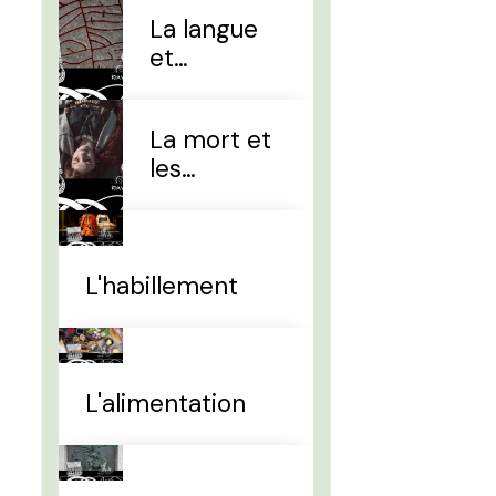
La langue
et
l'alphabet
La mort et
les
sépultures
L'habillement
L'alimentation