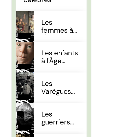
Les
femmes à
l'Âge Viking
Les enfants
à l'Âge
Viking
Les
Varègues
et les Rus'
Les
guerriers
d'élites