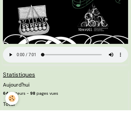
Statistiques
Aujourd'hui
64
visiteurs -
98
pages vues
Total
4516630
visiteurs -
9187471
pages vues