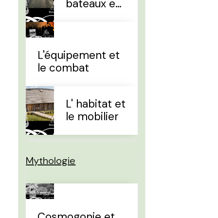
bateaux et
la
navigation
L'équipement et
le combat
L' habitat et
le mobilier
Mythologie
Cosmogonie et