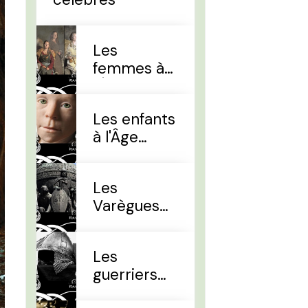
Les
femmes à
l'Âge Viking
Les enfants
à l'Âge
Viking
Les
Varègues
et les Rus'
Les
guerriers
d'élites