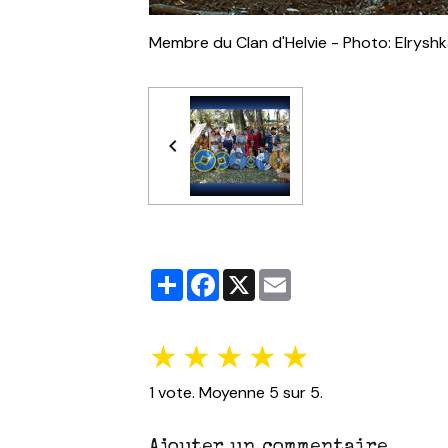
Membre du Clan d'Helvie - Photo: Elryshk
Partager
Facebook
X
Email
★
★
★
★
★
1
vote. Moyenne
5
sur 5.