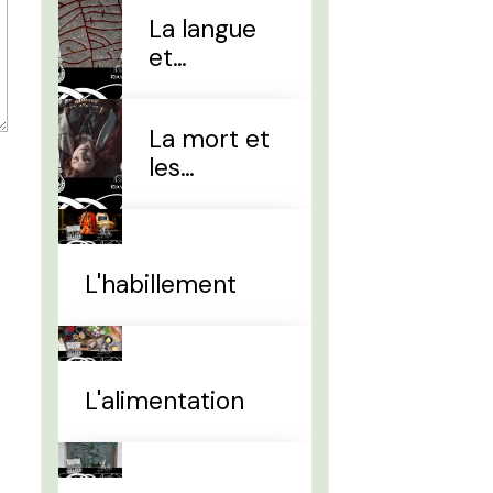
La langue
et
l'alphabet
La mort et
les
sépultures
L'habillement
L'alimentation