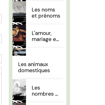
Les noms
et prénoms
L'amour,
mariage et
divorce
Les animaux
domestiques
Les
nombres et
le temps