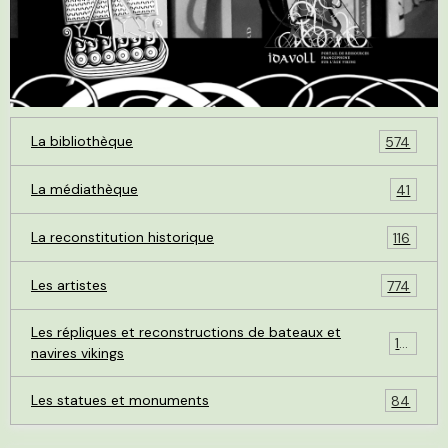
La bibliothèque
574
La médiathèque
41
La reconstitution historique
116
Les artistes
774
Les répliques et reconstructions de bateaux et
119
navires vikings
Les statues et monuments
84