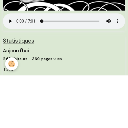
Statistiques
Aujourd'hui
245
visiteurs -
369
pages vues
Total
4521193
visiteurs -
9195700
pages vues