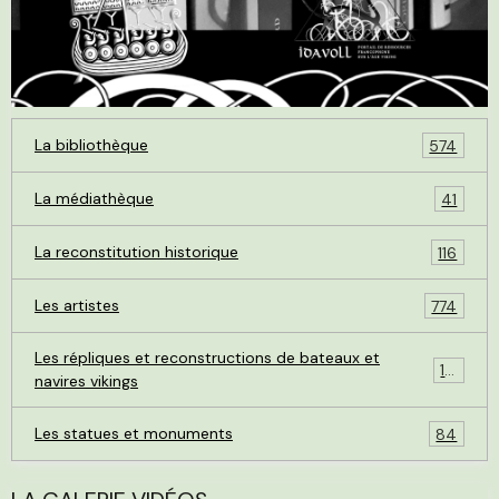
La bibliothèque
574
La médiathèque
41
La reconstitution historique
116
Les artistes
774
Les répliques et reconstructions de bateaux et
119
navires vikings
Les statues et monuments
84