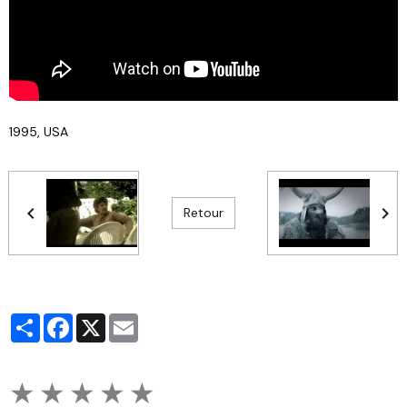
1995, USA
Retour
Partager
Facebook
X
Email
★
★
★
★
★