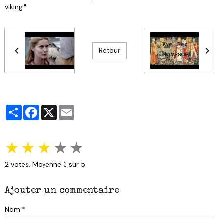
viking."
Retour
Partager
Facebook
X
Email
★
★
★
★
★
2
votes. Moyenne
3
sur 5.
Ajouter un commentaire
Nom