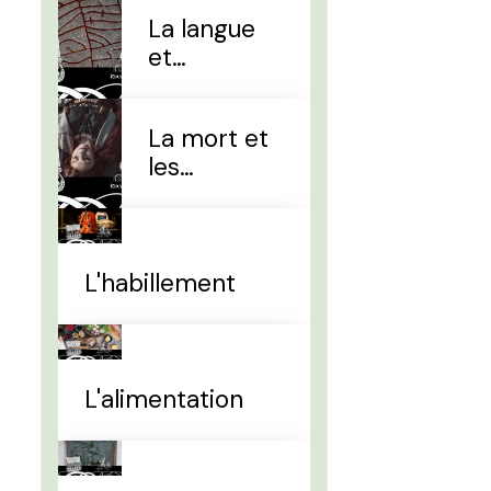
La langue
et
l'alphabet
La mort et
les
sépultures
L'habillement
L'alimentation