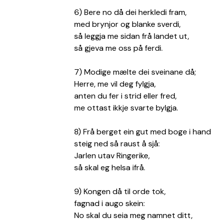
6) Bere no då dei herkledi fram,
med brynjor og blanke sverdi,
så leggja me sidan frå landet ut,
så gjeva me oss på ferdi.
7) Modige mælte dei sveinane då;
Herre, me vil deg fylgja,
anten du fer i strid eller fred,
me ottast ikkje svarte bylgja.
8) Frå berget ein gut med boge i hand
steig ned så raust å sjå:
Jarlen utav Ringerike,
så skal eg helsa ifrå.
9) Kongen då til orde tok,
fagnad i augo skein:
No skal du seia meg namnet ditt,