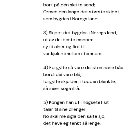
bort på den slette sand;
Ormen den lange det største skipet
som bygdes i Noregs land.
3) Skipet det bygdes i Noregs land,
ut av dei beste emnom:
sytti alner og fire til
var kjølen imellom stemnom.
4) Forgylte så varo dei stomnane båe
bordi dei varo blå,
forgylte skjolden i toppen blenkte,
så seier soga ifrå.
5) Kongen han ut i høgsetet sit
talar til sine drenger:
No skal me sigla den salte sjo,
det heve eg tenkt så lenge.