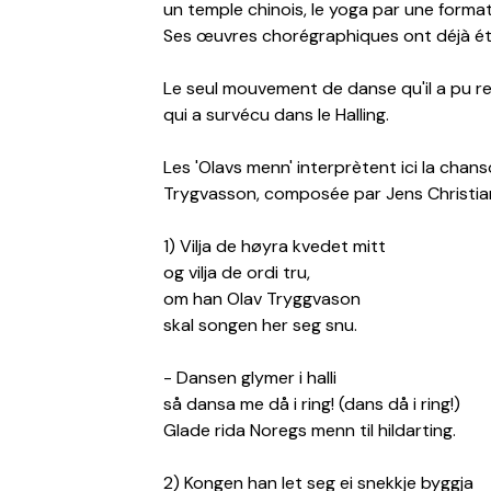
un temple chinois, le yoga par une formati
Ses œuvres chorégraphiques ont déjà ét
Le seul mouvement de danse qu'il a pu re
qui a survécu dans le Halling.
Les 'Olavs menn' interprètent ici la chan
Trygvasson, composée par Jens Christian
1) Vilja de høyra kvedet mitt
og vilja de ordi tru,
om han Olav Tryggvason
skal songen her seg snu.
- Dansen glymer i halli
så dansa me då i ring! (dans då i ring!)
Glade rida Noregs menn til hildarting.
2) Kongen han let seg ei snekkje byggja