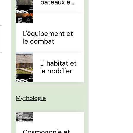
bateaux et
la
navigation
L'équipement et
le combat
L' habitat et
le mobilier
Mythologie
Cosmogonie et