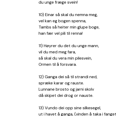
du unge fræge svein!
10) Einar så skal du nemna meg,
vel kan eg bogen spenna,
Tambs så heiter min glupe boge,
han fær vel pili til renna!
11) Høyrer du det du unge mann,
vil du med meg fara,
så skal du vera min pilesvein,
Ormen til å forsvara.
12) Ganga dei så til strandi ned,
spræke karar og rauste.
Lunnane brosto og jarni skolv
då skipet dei drog or nauste.
13) Vundo dei opp sine silkesegel,
ut i havet å ganga, (vinden å taka i fange