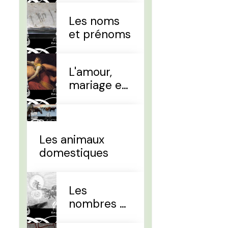
Les noms
et prénoms
L'amour,
mariage et
divorce
Les animaux
domestiques
Les
nombres et
le temps