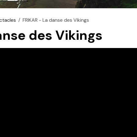
ctacles
FRIKAR - La danse des Vikings
anse des Vikings