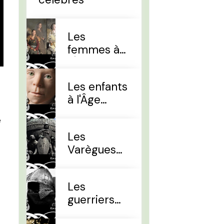
Les
femmes à
l'Âge Viking
Les enfants
à l'Âge
Viking
e
Les
Varègues
et les Rus'
Les
guerriers
d'élites