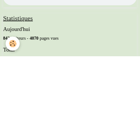
Statistiques
Aujourd'hui
842
visiteurs -
4070
pages vues
Total
4523424
visiteurs -
9202563
pages vues
Mentions légales
Conditions générales d'utilisation