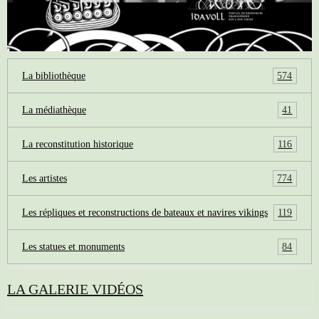
574
La bibliothèque
41
La médiathèque
116
La reconstitution historique
774
Les artistes
119
Les répliques et reconstructions de bateaux et navires vikings
84
Les statues et monuments
LA GALERIE VIDÉOS