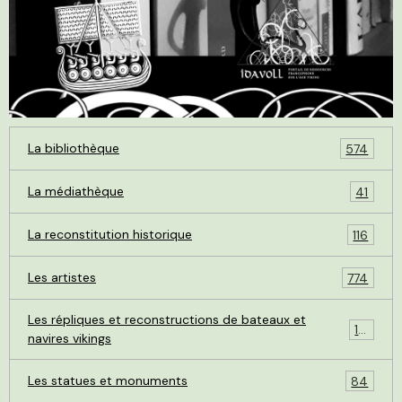
La bibliothèque
574
La médiathèque
41
La reconstitution historique
116
Les artistes
774
Les répliques et reconstructions de bateaux et
119
navires vikings
Les statues et monuments
84