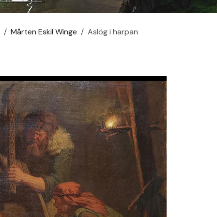
s
Mårten Eskil Winge
Aslög i harpan
n