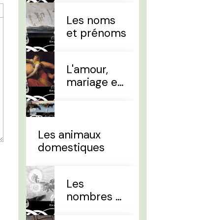
Les noms
et prénoms
L'amour,
mariage et
divorce
Les animaux
domestiques
Les
nombres et
le temps