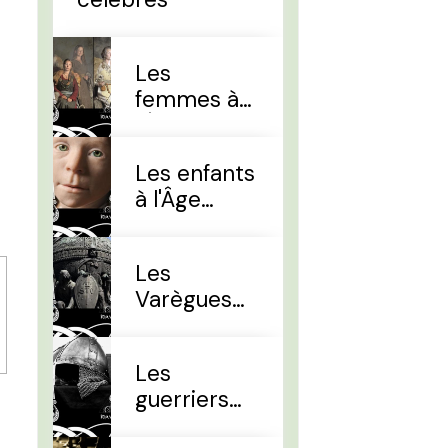
Les
femmes à
l'Âge Viking
Les enfants
à l'Âge
Viking
Les
Varègues
et les Rus'
Les
guerriers
d'élites