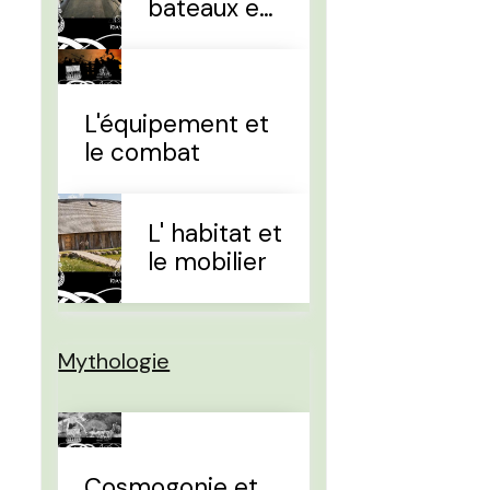
bateaux et
la
navigation
L'équipement et
le combat
L' habitat et
le mobilier
Mythologie
Cosmogonie et