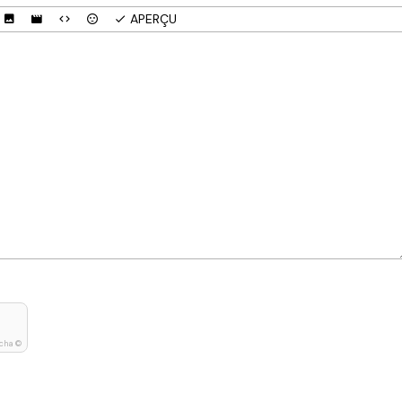
APERÇU
cha ©