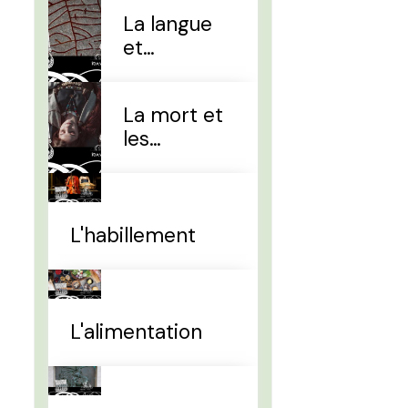
La langue
et
l'alphabet
La mort et
les
sépultures
L'habillement
L'alimentation