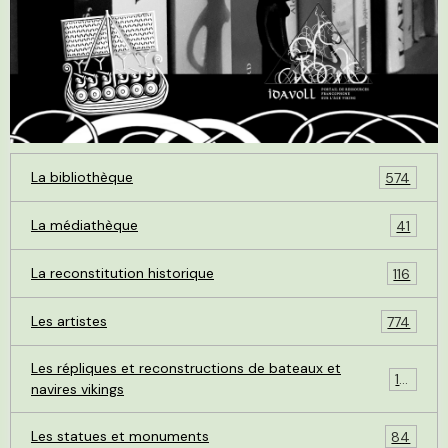
La bibliothèque
574
La médiathèque
41
La reconstitution historique
116
Les artistes
774
Les répliques et reconstructions de bateaux et
119
navires vikings
Les statues et monuments
84