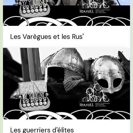
Les Varègues et les Rus'
Les guerriers d'élites