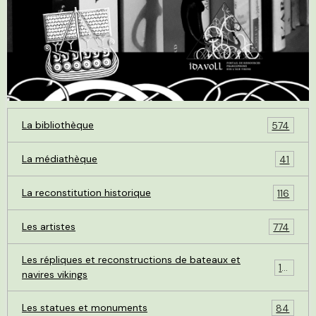
La bibliothèque
574
La médiathèque
41
La reconstitution historique
116
Les artistes
774
Les répliques et reconstructions de bateaux et
119
navires vikings
Les statues et monuments
84