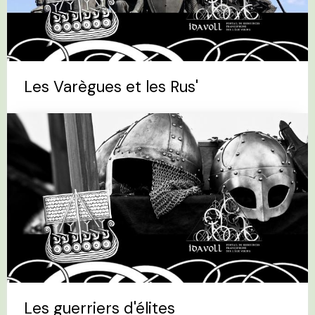
Les Varègues et les Rus'
Les guerriers d'élites