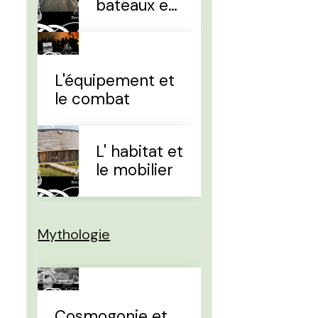
bateaux et
la
navigation
L'équipement et
le combat
L' habitat et
le mobilier
Mythologie
Cosmogonie et