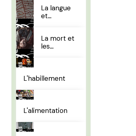
La langue
et
l'alphabet
La mort et
les
sépultures
L'habillement
L'alimentation