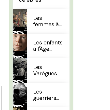
Les
femmes à
l'Âge Viking
Les enfants
à l'Âge
Viking
Les
Varègues
et les Rus'
Les
guerriers
d'élites