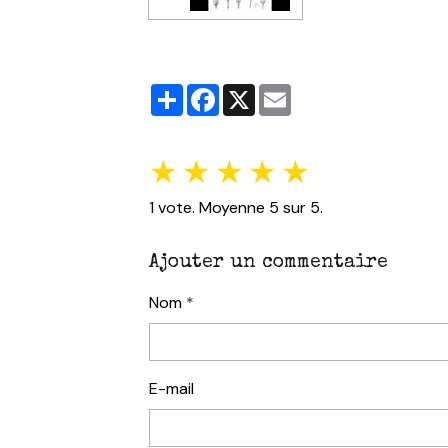
Partager
Facebook
X
Email
★
★
★
★
★
1
vote. Moyenne
5
sur 5.
Ajouter un commentaire
Nom
E-mail