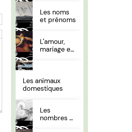
Les noms
et prénoms
L'amour,
mariage et
divorce
Les animaux
domestiques
Les
nombres et
le temps