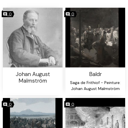
0
0
Johan August
Baldr
Malmström
Saga de Frithiof - Peinture:
Johan August Malmström
0
0