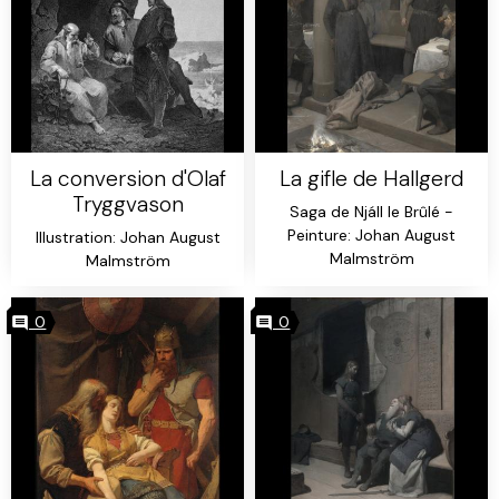
La conversion d'Olaf
La gifle de Hallgerd
Tryggvason
Saga de Njáll le Brûlé -
Peinture: Johan August
Illustration: Johan August
Malmström
Malmström
0
0