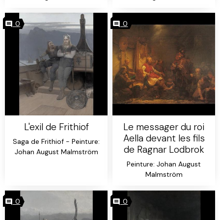
0
0
L'exil de Frithiof
Le messager du roi
Aella devant les fils
Saga de Frithiof - Peinture:
de Ragnar Lodbrok
Johan August Malmström
Peinture: Johan August
Malmström
0
0