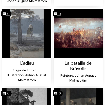
Johan August Malmström
0
0
L'adieu
La bataille de
Brávellir
Saga de Frithiof -
Illustration: Johan August
Peinture: Johan August
Malmström
Malmström
0
0