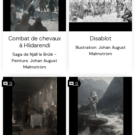
Combat de chevaux
Disablot
à Hlidarendi
Illustration: Johan August
Malmström
Saga de Njáll le Brûlé -
Peinture: Johan August
Malmström
0
0