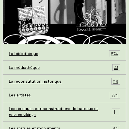
La bibliothèque
574
La médiathèque
41
La reconstitution historique
116
Les artistes
774
Les répliques et reconstructions de bateaux et
119
navires vikings
Les statues et monuments
84