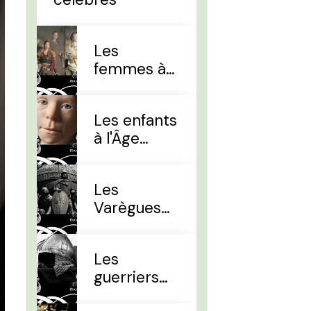
Les
femmes à
l'Âge Viking
Les enfants
à l'Âge
Viking
Les
Varègues
et les Rus'
Les
guerriers
d'élites