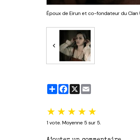
Époux de Eirun et co-fondateur du Clan 
Partager
Facebook
X
Email
★
★
★
★
★
1
vote. Moyenne
5
sur 5.