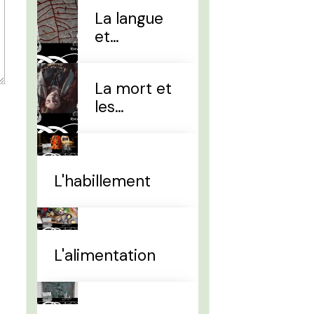
La langue
et
l'alphabet
La mort et
les
sépultures
L'habillement
L'alimentation