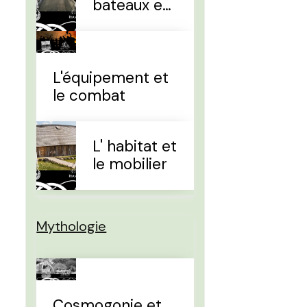
bateaux et
la
navigation
L'équipement et
le combat
L' habitat et
le mobilier
Mythologie
Cosmogonie et