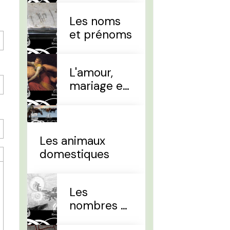
Les noms
et prénoms
L'amour,
mariage et
divorce
Les animaux
domestiques
Les
nombres et
le temps