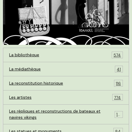
La bibliothèque
574
La médiathèque
41
La reconstitution historique
116
Les artistes
774
Les répliques et reconstructions de bateaux et
119
navires vikings
Les statues et monuments
84