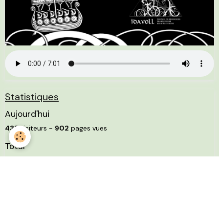
Statistiques
Aujourd'hui
433
visiteurs -
902
pages vues
Total
4519001
visiteurs -
9191217
pages vues