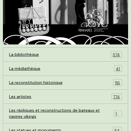
La bibliothèque
574
La médiathèque
41
La reconstitution historique
116
Les artistes
774
Les répliques et reconstructions de bateaux et
119
navires vikings
Les statues et monuments
84