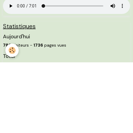
Statistiques
Aujourd'hui
780
visiteurs -
1736
pages vues
Total
4520548
visiteurs -
9194582
pages vues
Mentions légales