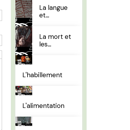
La langue
et
l'alphabet
La mort et
les
sépultures
L'habillement
L'alimentation