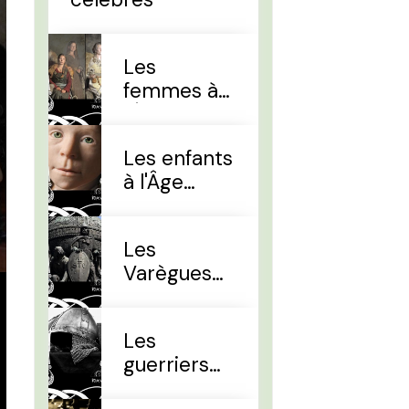
Les
femmes à
l'Âge Viking
Les enfants
à l'Âge
Viking
Les
Varègues
et les Rus'
Les
guerriers
d'élites