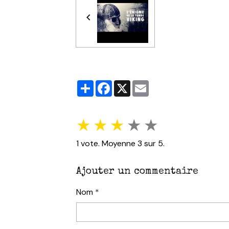
Partager
Facebook
X
Email
★
★
★
★
★
1
vote. Moyenne
3
sur 5.
Ajouter un commentaire
Nom