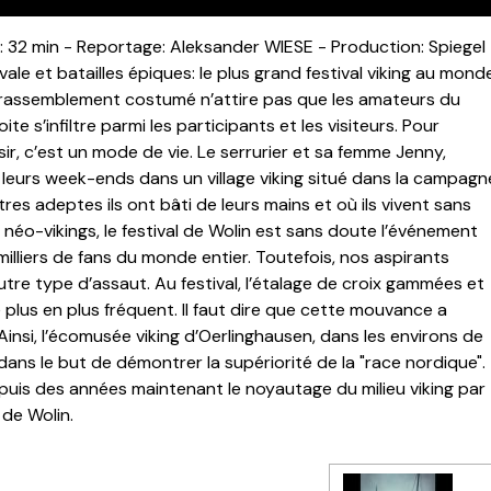
 32 min - Reportage: Aleksander WIESE - Production: Spiegel
e et batailles épiques: le plus grand festival viking au mond
ce rassemblement costumé n’attire pas que les amateurs du
te s’infiltre parmi les participants et les visiteurs. Pour
isir, c’est un mode de vie. Le serrurier et sa femme Jenny,
 leurs week-ends dans un village viking situé dans la campagn
res adeptes ils ont bâti de leurs mains et où ils vivent sans
s néo-vikings, le festival de Wolin est sans doute l’événement
s milliers de fans du monde entier. Toutefois, nos aspirants
utre type d’assaut. Au festival, l’étalage de croix gammées et
plus en plus fréquent. Il faut dire que cette mouvance a
 Ainsi, l’écomusée viking d’Oerlinghausen, dans les environs de
i dans le but de démontrer la supériorité de la "race nordique".
puis des années maintenant le noyautage du milieu viking par
 de Wolin.