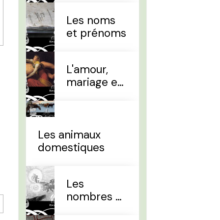
Les noms
et prénoms
L'amour,
mariage et
divorce
Les animaux
domestiques
Les
nombres et
le temps