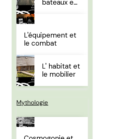
bateaux et
la
navigation
L'équipement et
le combat
L' habitat et
le mobilier
Mythologie
Cosmogonie et