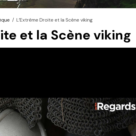
èque
L’Extrême Droite et la Scène viking
te et la Scène viking