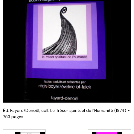
Éd. Fayard/Denoël, coll. Le Trésor spirituel de l'Humanité (1974) -
753 pages