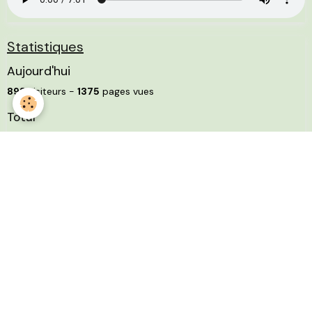
Statistiques
Aujourd'hui
898
visiteurs -
1375
pages vues
Total
4517464
visiteurs -
9188748
pages vues
Mentions légales