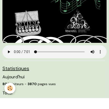
Statistiques
Aujourd'hui
806
visiteurs -
3870
pages vues
Total
4523388
visiteurs -
9202363
pages vues