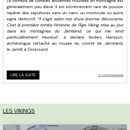
Le nombre de tombes anciennes trouvées en montagne est
généralement peu élevé. Il est extrêmement rare de pouvoir
repérer des sépultures sans un cairn, un monticule ou autre
signe distinctif. "
Il s'agit selon moi d'une énorme découverte.
C'est la première tombe féminine de l'Âge Viking mise au jour
dans les montagnes du Jämtland, ce qui me rend
particulièrement heureux
", a déclaré Anders Hansson,
archéologue rattaché au musée du comté de Jämtland,
le
Jamtli
, à Östersund.
LIRE LA SUITE
0 commentaire
LES VIKINGS