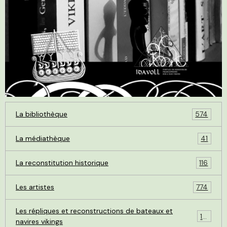
La bibliothèque
574
La médiathèque
41
La reconstitution historique
116
Les artistes
774
Les répliques et reconstructions de bateaux et
119
navires vikings