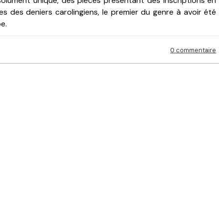
olument unique, des pièces présentant des inscriptions en
es des deniers carolingiens, le premier du genre à avoir été
pe.
0 commentaire