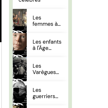
Les
femmes à
l'Âge Viking
Les enfants
à l'Âge
Viking
Les
Varègues
et les Rus'
Les
guerriers
d'élites