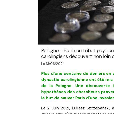
Pologne - Butin ou tribut payé au
carolingiens découvert non loin 
Le 13/06/2021
Plus d'une centaine de deniers en 
dynastie carolingienne ont été mis 
de la Pologne
. Une découverte i
hypothèses des chercheurs
prove
le but de sauver Paris d'une invasio
Le 2 Juin 2021, Łukasz Szczepański, 