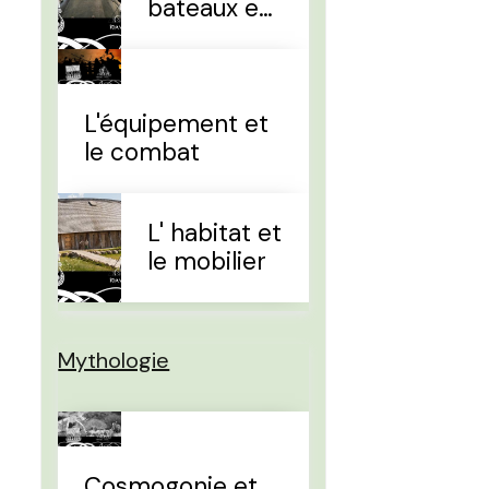
bateaux et
la
navigation
L'équipement et
le combat
L' habitat et
le mobilier
Mythologie
Cosmogonie et