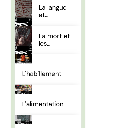
La langue
et
l'alphabet
La mort et
les
sépultures
L'habillement
L'alimentation