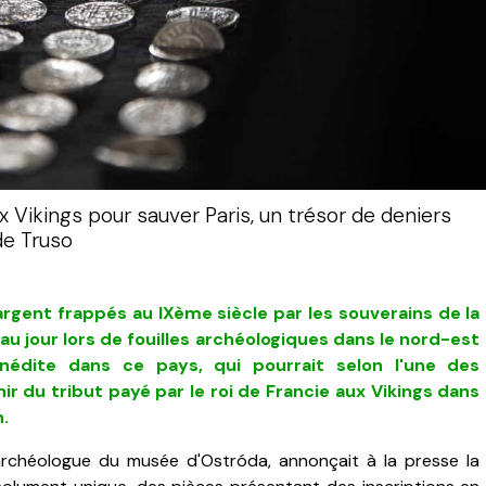
x Vikings pour sauver Paris, un trésor de deniers
de Truso
argent frappés au IXème siècle par les souverains de la
au jour lors de fouilles archéologiques
dans le nord-est
nédite dans ce pays, qui pourrait selon l'une des
nir
du tribut payé par le roi de Francie aux Vikings dans
n.
archéologue du musée d'Ostróda, annonçait à la presse la