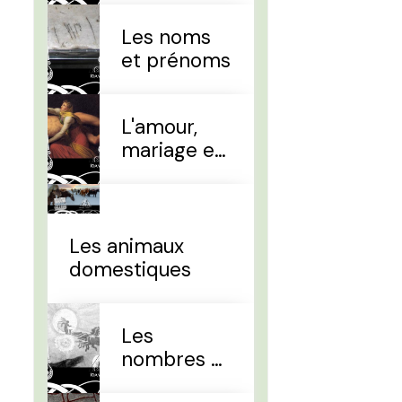
Les noms
et prénoms
L'amour,
mariage et
divorce
Les animaux
domestiques
Les
nombres et
le temps