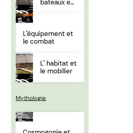
bateaux et
la
navigation
L'équipement et
le combat
L' habitat et
le mobilier
Mythologie
Cosmogonie et