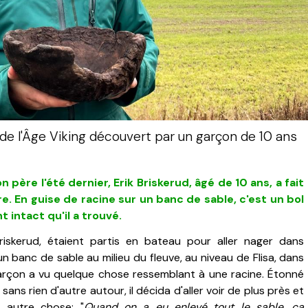
de l'Âge Viking découvert par un garçon de 10 ans
 père l'été dernier, Erik Briskerud, âgé de 10 ans, a fait
. En guise de racine sur un banc de sable, c'est un bol
 intact qu'il a trouvé.
riskerud, étaient partis en bateau pour aller nager dans
 banc de sable au milieu du fleuve, au niveau de Flisa, dans
 garçon a vu quelque chose ressemblant à une racine. Étonné
 sans rien d'autre autour, il décida d'aller voir de plus près et
ut autre chose: "
Quand on a eu enlevé tout le sable, ça