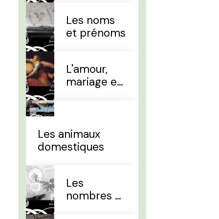
Les noms
et prénoms
L'amour,
mariage et
divorce
Les animaux
domestiques
Les
nombres et
le temps