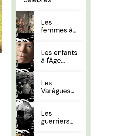
Les
femmes à
l'Âge Viking
Les enfants
à l'Âge
Viking
Les
Varègues
et les Rus'
Les
guerriers
d'élites