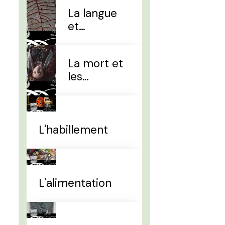
La langue
et
l'alphabet
La mort et
les
sépultures
L'habillement
L'alimentation