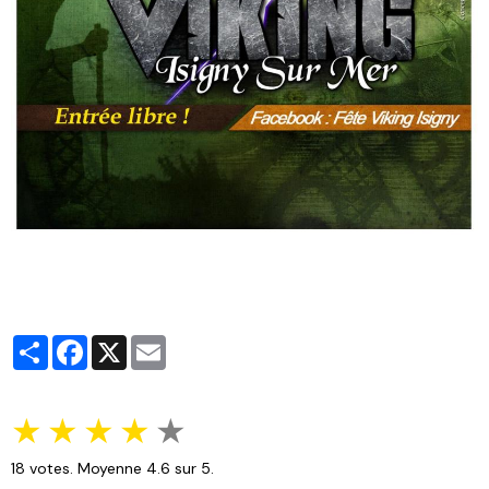
Partager
Facebook
X
Email
★
★
★
★
★
18
votes. Moyenne
4.6
sur 5.