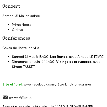
Concert
Samedi 31 Mai en soirée
Prima Nocta
Orkhys
Conférences
Caves de l'hôtel de ville
Samedi 31 Mai, à 18h00:
Les Runes
, avec Arnaud LE FEVRE
Dimanche 1er Juin, à 14h00:
Vikings et croyances
, avec
Simon TASSET
Site officiel:
www.facebook.com/fêtevikingIsignysurmer
garewal@gmx.fr
Port et place de l'hôtel de ville
14230 ISIGNY-SUR-MER