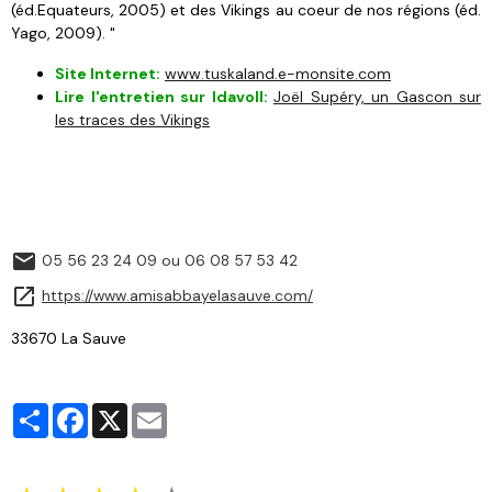
(éd.Equateurs, 2005) et des Vikings au coeur de nos régions (éd.
Yago, 2009). "
Site Internet:
www.tuskaland.e-monsite.com
Lire l'entretien sur Idavoll:
Joël Supéry, un Gascon sur
les traces des Vikings
05 56 23 24 09 ou 06 08 57 53 42
https://www.amisabbayelasauve.com/
33670 La Sauve
Partager
Facebook
X
Email